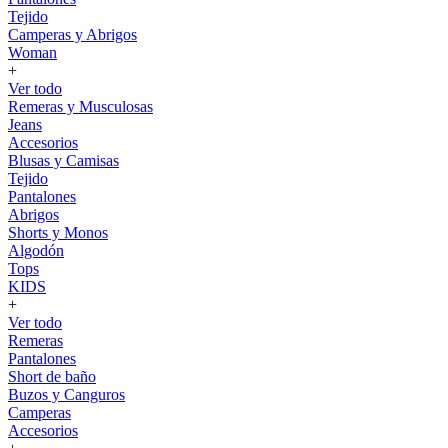
Tejido
Camperas y Abrigos
Woman
+
Ver todo
Remeras y Musculosas
Jeans
Accesorios
Blusas y Camisas
Tejido
Pantalones
Abrigos
Shorts y Monos
Algodón
Tops
KIDS
+
Ver todo
Remeras
Pantalones
Short de baño
Buzos y Canguros
Camperas
Accesorios