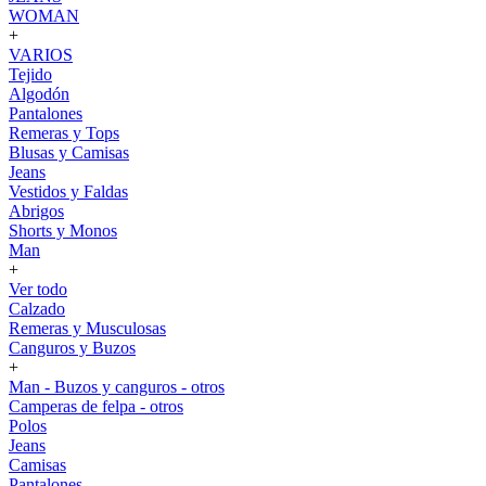
WOMAN
+
VARIOS
Tejido
Algodón
Pantalones
Remeras y Tops
Blusas y Camisas
Jeans
Vestidos y Faldas
Abrigos
Shorts y Monos
Man
+
Ver todo
Calzado
Remeras y Musculosas
Canguros y Buzos
+
Man - Buzos y canguros - otros
Camperas de felpa - otros
Polos
Jeans
Camisas
Pantalones