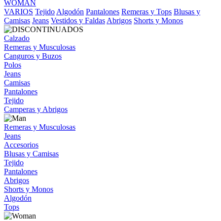
WOMAN
VARIOS
Tejido
Algodón
Pantalones
Remeras y Tops
Blusas y
Camisas
Jeans
Vestidos y Faldas
Abrigos
Shorts y Monos
Calzado
Remeras y Musculosas
Canguros y Buzos
Polos
Jeans
Camisas
Pantalones
Tejido
Camperas y Abrigos
Remeras y Musculosas
Jeans
Accesorios
Blusas y Camisas
Tejido
Pantalones
Abrigos
Shorts y Monos
Algodón
Tops