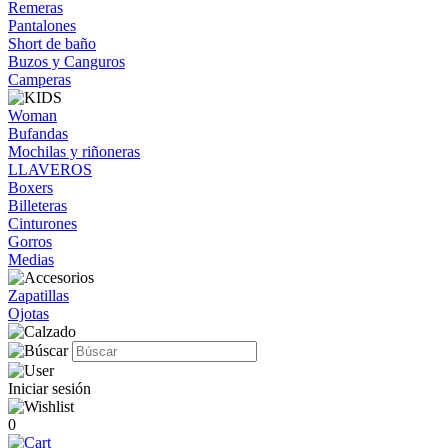
Remeras
Pantalones
Short de baño
Buzos y Canguros
Camperas
Woman
Bufandas
Mochilas y riñoneras
LLAVEROS
Boxers
Billeteras
Cinturones
Gorros
Medias
Zapatillas
Ojotas
Iniciar sesión
0