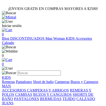
¡ENVIOS GRATIS EN COMPRAS MAYORES A $2500!
Iniciar sesión
0
Blog
DISCONTINUADOS
Man
Woman
KIDS
Accesorios
Calzado
0
0
KIDS
Remeras
Pantalones
Short de baño
Camperas
Buzos y Canguros
MAN
ACCESORIOS
CAMPERAS Y ABRIGOS
REMERAS Y
POLOS
CAMISAS
BUZOS Y CANGUROS
SHORTS DE
BAÑO
PANTALONES
BERMUDAS
TEJIDO
CALZADO
JEANS