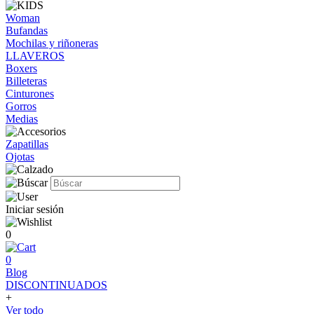
Woman
Bufandas
Mochilas y riñoneras
LLAVEROS
Boxers
Billeteras
Cinturones
Gorros
Medias
Zapatillas
Ojotas
Iniciar sesión
0
0
Blog
DISCONTINUADOS
+
Ver todo