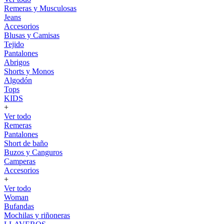
Remeras y Musculosas
Jeans
Accesorios
Blusas y Camisas
Tejido
Pantalones
Abrigos
Shorts y Monos
Algodón
Tops
KIDS
+
Ver todo
Remeras
Pantalones
Short de baño
Buzos y Canguros
Camperas
Accesorios
+
Ver todo
Woman
Bufandas
Mochilas y riñoneras