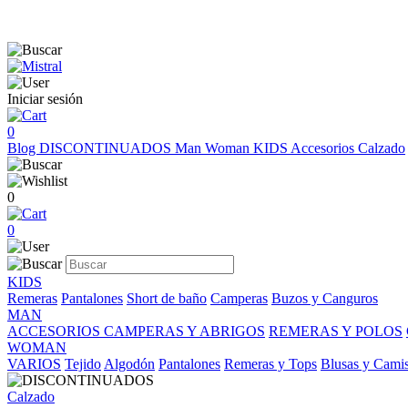
Iniciar sesión
0
Blog
DISCONTINUADOS
Man
Woman
KIDS
Accesorios
Calzado
0
0
KIDS
Remeras
Pantalones
Short de baño
Camperas
Buzos y Canguros
MAN
ACCESORIOS
CAMPERAS Y ABRIGOS
REMERAS Y POLOS
WOMAN
VARIOS
Tejido
Algodón
Pantalones
Remeras y Tops
Blusas y Cami
Calzado