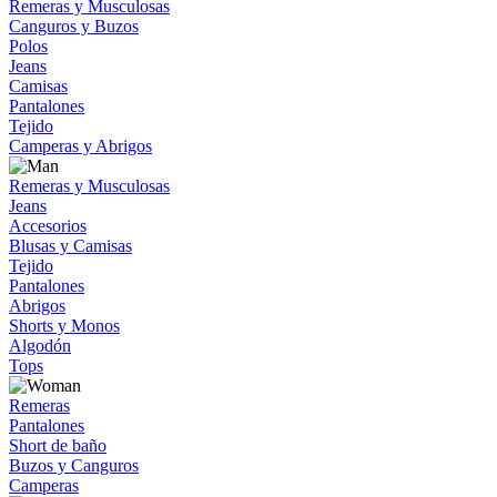
Remeras y Musculosas
Canguros y Buzos
Polos
Jeans
Camisas
Pantalones
Tejido
Camperas y Abrigos
Remeras y Musculosas
Jeans
Accesorios
Blusas y Camisas
Tejido
Pantalones
Abrigos
Shorts y Monos
Algodón
Tops
Remeras
Pantalones
Short de baño
Buzos y Canguros
Camperas