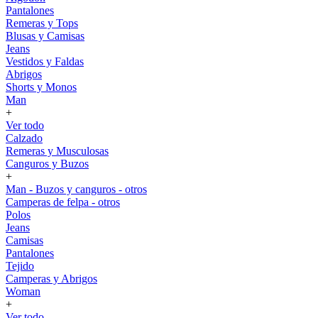
Pantalones
Remeras y Tops
Blusas y Camisas
Jeans
Vestidos y Faldas
Abrigos
Shorts y Monos
Man
+
Ver todo
Calzado
Remeras y Musculosas
Canguros y Buzos
+
Man - Buzos y canguros - otros
Camperas de felpa - otros
Polos
Jeans
Camisas
Pantalones
Tejido
Camperas y Abrigos
Woman
+
Ver todo