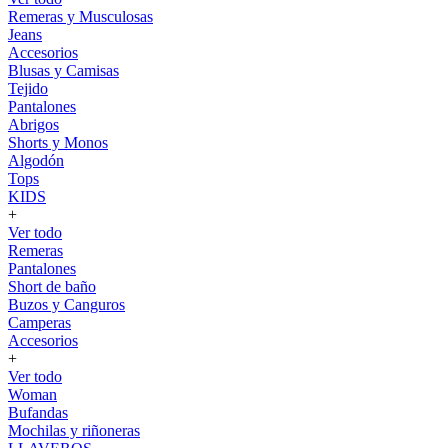
Remeras y Musculosas
Jeans
Accesorios
Blusas y Camisas
Tejido
Pantalones
Abrigos
Shorts y Monos
Algodón
Tops
KIDS
+
Ver todo
Remeras
Pantalones
Short de baño
Buzos y Canguros
Camperas
Accesorios
+
Ver todo
Woman
Bufandas
Mochilas y riñoneras