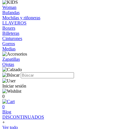
Woman
Bufandas
Mochilas y riñoneras
LLAVEROS
Boxers
Billeteras
Cinturones
Gorros
Medias
Zapatillas
Ojotas
Iniciar sesión
0
0
Blog
DISCONTINUADOS
+
Ver todo