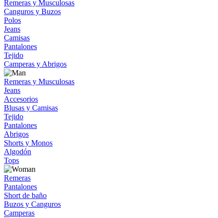
Remeras y Musculosas
Canguros y Buzos
Polos
Jeans
Camisas
Pantalones
Tejido
Camperas y Abrigos
Remeras y Musculosas
Jeans
Accesorios
Blusas y Camisas
Tejido
Pantalones
Abrigos
Shorts y Monos
Algodón
Tops
Remeras
Pantalones
Short de baño
Buzos y Canguros
Camperas