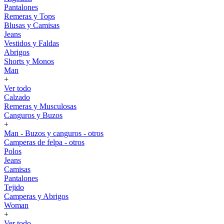
Pantalones
Remeras y Tops
Blusas y Camisas
Jeans
Vestidos y Faldas
Abrigos
Shorts y Monos
Man
+
Ver todo
Calzado
Remeras y Musculosas
Canguros y Buzos
+
Man - Buzos y canguros - otros
Camperas de felpa - otros
Polos
Jeans
Camisas
Pantalones
Tejido
Camperas y Abrigos
Woman
+
Ver todo