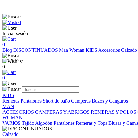
Iniciar sesión
0
Blog
DISCONTINUADOS
Man
Woman
KIDS
Accesorios
Calzado
0
0
KIDS
Remeras
Pantalones
Short de baño
Camperas
Buzos y Canguros
MAN
ACCESORIOS
CAMPERAS Y ABRIGOS
REMERAS Y POLOS
WOMAN
VARIOS
Tejido
Algodón
Pantalones
Remeras y Tops
Blusas y Cami
Calzado