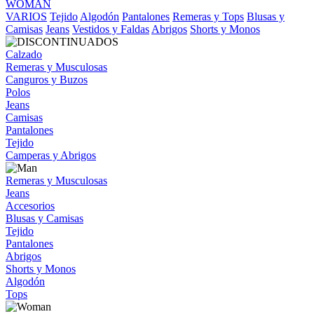
WOMAN
VARIOS
Tejido
Algodón
Pantalones
Remeras y Tops
Blusas y
Camisas
Jeans
Vestidos y Faldas
Abrigos
Shorts y Monos
Calzado
Remeras y Musculosas
Canguros y Buzos
Polos
Jeans
Camisas
Pantalones
Tejido
Camperas y Abrigos
Remeras y Musculosas
Jeans
Accesorios
Blusas y Camisas
Tejido
Pantalones
Abrigos
Shorts y Monos
Algodón
Tops