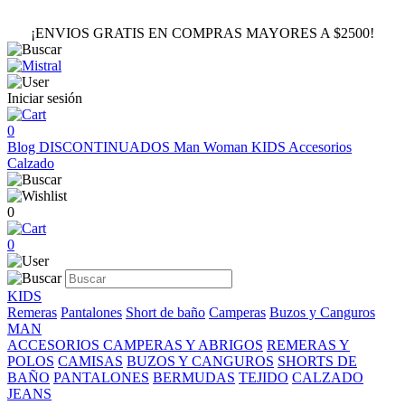
¡ENVIOS GRATIS EN COMPRAS MAYORES A $2500!
Iniciar sesión
0
Blog
DISCONTINUADOS
Man
Woman
KIDS
Accesorios
Calzado
0
0
KIDS
Remeras
Pantalones
Short de baño
Camperas
Buzos y Canguros
MAN
ACCESORIOS
CAMPERAS Y ABRIGOS
REMERAS Y
POLOS
CAMISAS
BUZOS Y CANGUROS
SHORTS DE
BAÑO
PANTALONES
BERMUDAS
TEJIDO
CALZADO
JEANS