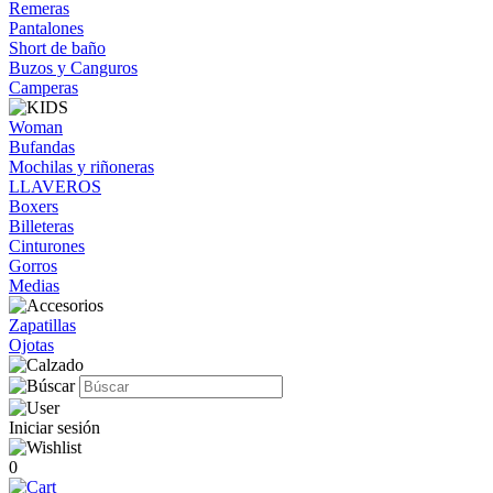
Remeras
Pantalones
Short de baño
Buzos y Canguros
Camperas
Woman
Bufandas
Mochilas y riñoneras
LLAVEROS
Boxers
Billeteras
Cinturones
Gorros
Medias
Zapatillas
Ojotas
Iniciar sesión
0