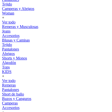
Tejido
Camperas y Abrigos
Woman
+
Ver todo
Remeras y Musculosas
Jeans
Accesorios
Blusas y Camisas
Tejido
Pantalones
Abrigos
Shorts y Monos
Algodón
Tops
KIDS
+
Ver todo
Remeras
Pantalones
Short de baño
Buzos y Canguros
Camperas
Accesorios