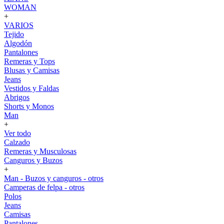
WOMAN
+
VARIOS
Tejido
Algodón
Pantalones
Remeras y Tops
Blusas y Camisas
Jeans
Vestidos y Faldas
Abrigos
Shorts y Monos
Man
+
Ver todo
Calzado
Remeras y Musculosas
Canguros y Buzos
+
Man - Buzos y canguros - otros
Camperas de felpa - otros
Polos
Jeans
Camisas
Pantalones