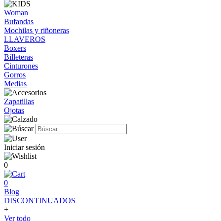
Woman
Bufandas
Mochilas y riñoneras
LLAVEROS
Boxers
Billeteras
Cinturones
Gorros
Medias
Zapatillas
Ojotas
Iniciar sesión
0
0
Blog
DISCONTINUADOS
+
Ver todo