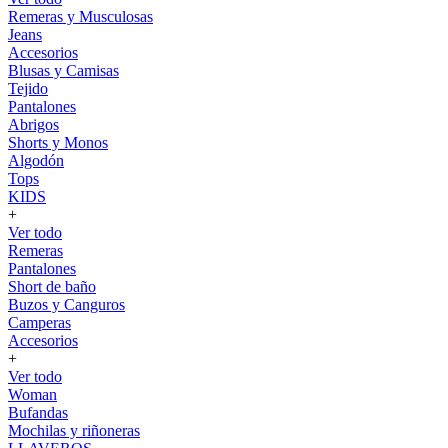
Remeras y Musculosas
Jeans
Accesorios
Blusas y Camisas
Tejido
Pantalones
Abrigos
Shorts y Monos
Algodón
Tops
KIDS
+
Ver todo
Remeras
Pantalones
Short de baño
Buzos y Canguros
Camperas
Accesorios
+
Ver todo
Woman
Bufandas
Mochilas y riñoneras