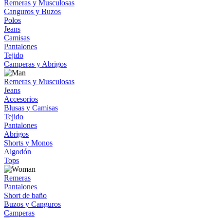
Remeras y Musculosas
Canguros y Buzos
Polos
Jeans
Camisas
Pantalones
Tejido
Camperas y Abrigos
Remeras y Musculosas
Jeans
Accesorios
Blusas y Camisas
Tejido
Pantalones
Abrigos
Shorts y Monos
Algodón
Tops
Remeras
Pantalones
Short de baño
Buzos y Canguros
Camperas