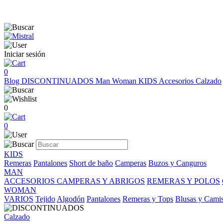
Iniciar sesión
0
Blog
DISCONTINUADOS
Man
Woman
KIDS
Accesorios
Calzado
0
0
KIDS
Remeras
Pantalones
Short de baño
Camperas
Buzos y Canguros
MAN
ACCESORIOS
CAMPERAS Y ABRIGOS
REMERAS Y POLOS
WOMAN
VARIOS
Tejido
Algodón
Pantalones
Remeras y Tops
Blusas y Cami
Calzado