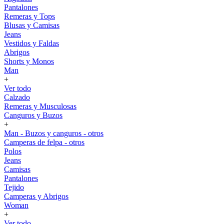
Pantalones
Remeras y Tops
Blusas y Camisas
Jeans
Vestidos y Faldas
Abrigos
Shorts y Monos
Man
+
Ver todo
Calzado
Remeras y Musculosas
Canguros y Buzos
+
Man - Buzos y canguros - otros
Camperas de felpa - otros
Polos
Jeans
Camisas
Pantalones
Tejido
Camperas y Abrigos
Woman
+
Ver todo