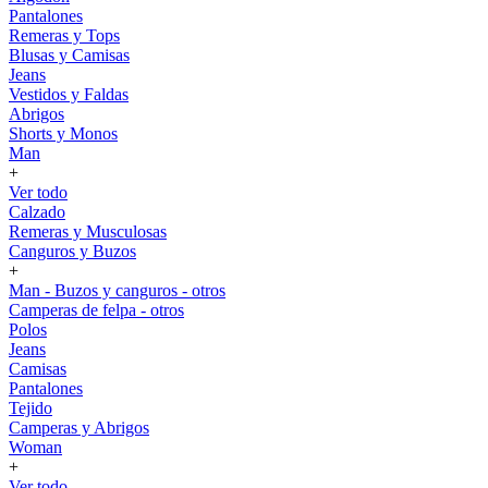
Pantalones
Remeras y Tops
Blusas y Camisas
Jeans
Vestidos y Faldas
Abrigos
Shorts y Monos
Man
+
Ver todo
Calzado
Remeras y Musculosas
Canguros y Buzos
+
Man - Buzos y canguros - otros
Camperas de felpa - otros
Polos
Jeans
Camisas
Pantalones
Tejido
Camperas y Abrigos
Woman
+
Ver todo