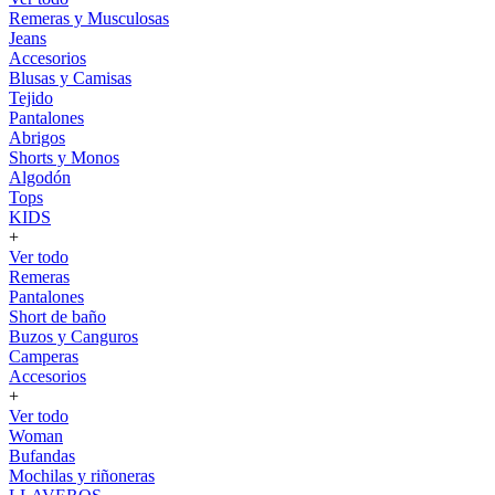
Remeras y Musculosas
Jeans
Accesorios
Blusas y Camisas
Tejido
Pantalones
Abrigos
Shorts y Monos
Algodón
Tops
KIDS
+
Ver todo
Remeras
Pantalones
Short de baño
Buzos y Canguros
Camperas
Accesorios
+
Ver todo
Woman
Bufandas
Mochilas y riñoneras