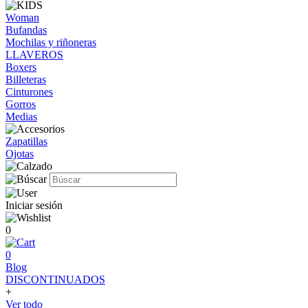
Woman
Bufandas
Mochilas y riñoneras
LLAVEROS
Boxers
Billeteras
Cinturones
Gorros
Medias
Zapatillas
Ojotas
Iniciar sesión
0
0
Blog
DISCONTINUADOS
+
Ver todo