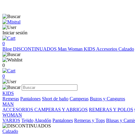
Iniciar sesión
0
Blog
DISCONTINUADOS
Man
Woman
KIDS
Accesorios
Calzado
0
0
KIDS
Remeras
Pantalones
Short de baño
Camperas
Buzos y Canguros
MAN
ACCESORIOS
CAMPERAS Y ABRIGOS
REMERAS Y POLOS
WOMAN
VARIOS
Tejido
Algodón
Pantalones
Remeras y Tops
Blusas y Cami
Calzado