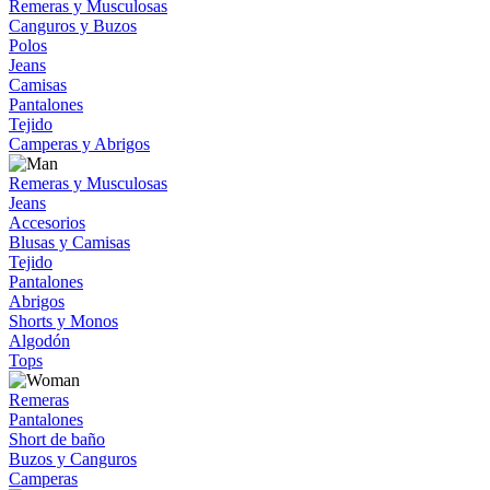
Remeras y Musculosas
Canguros y Buzos
Polos
Jeans
Camisas
Pantalones
Tejido
Camperas y Abrigos
Remeras y Musculosas
Jeans
Accesorios
Blusas y Camisas
Tejido
Pantalones
Abrigos
Shorts y Monos
Algodón
Tops
Remeras
Pantalones
Short de baño
Buzos y Canguros
Camperas