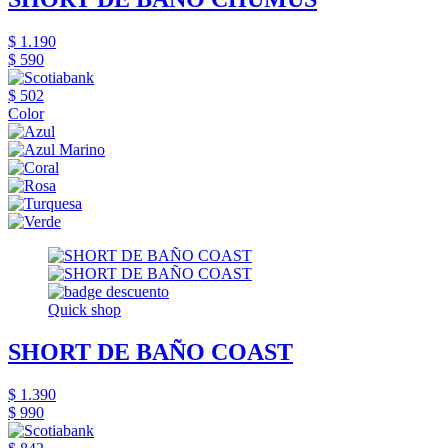
$ 1.190
$ 590
$ 502
Color
Quick shop
SHORT DE BAÑO COAST
$ 1.390
$ 990