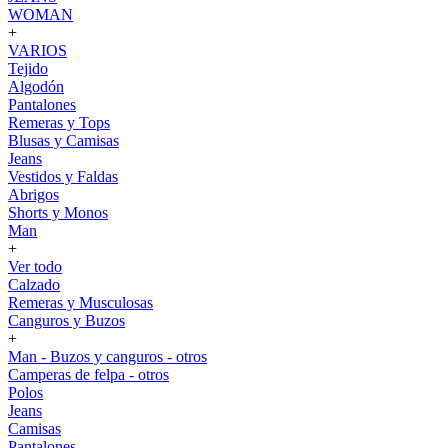
WOMAN
+
VARIOS
Tejido
Algodón
Pantalones
Remeras y Tops
Blusas y Camisas
Jeans
Vestidos y Faldas
Abrigos
Shorts y Monos
Man
+
Ver todo
Calzado
Remeras y Musculosas
Canguros y Buzos
+
Man - Buzos y canguros - otros
Camperas de felpa - otros
Polos
Jeans
Camisas
Pantalones