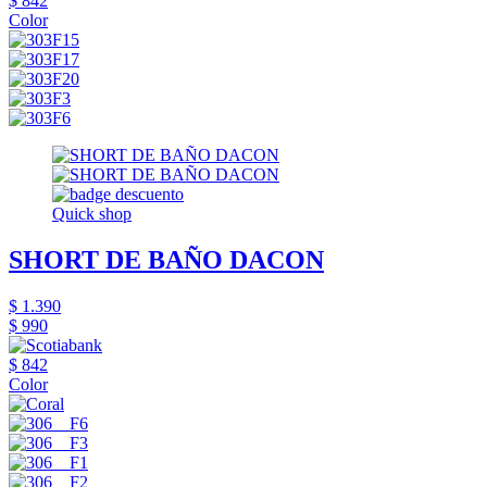
$ 842
Color
Quick shop
SHORT DE BAÑO DACON
$ 1.390
$ 990
$ 842
Color