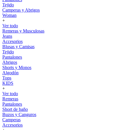
Tejido
Camperas y Abrigos
Woman
+
Ver todo
Remeras y Musculosas
Jeans
Accesorios
Blusas y Camisas
Tejido
Pantalones
Abrigos
Shorts y Monos
Algodón
Tops
KIDS
+
Ver todo
Remeras
Pantalones
Short de baño
Buzos y Canguros
Camperas
Accesorios