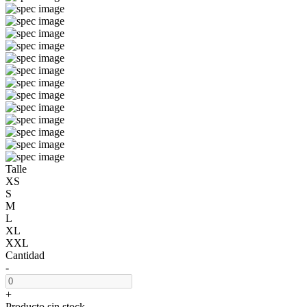
Talle
XS
S
M
L
XL
XXL
Cantidad
-
+
Producto sin stock