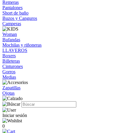
Remeras
Pantalones
Short de baño
Buzos y Canguros
Camperas
Woman
Bufandas
Mochilas y riñoneras
LLAVEROS
Boxers
Billeteras
Cinturones
Gorros
Medias
Zapatillas
Ojotas
Iniciar sesión
0