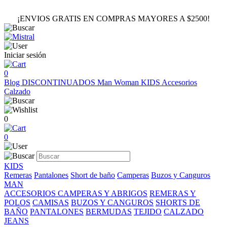
¡ENVIOS GRATIS EN COMPRAS MAYORES A $2500!
Iniciar sesión
0
Blog
DISCONTINUADOS
Man
Woman
KIDS
Accesorios
Calzado
0
0
KIDS
Remeras
Pantalones
Short de baño
Camperas
Buzos y Canguros
MAN
ACCESORIOS
CAMPERAS Y ABRIGOS
REMERAS Y
POLOS
CAMISAS
BUZOS Y CANGUROS
SHORTS DE
BAÑO
PANTALONES
BERMUDAS
TEJIDO
CALZADO
JEANS