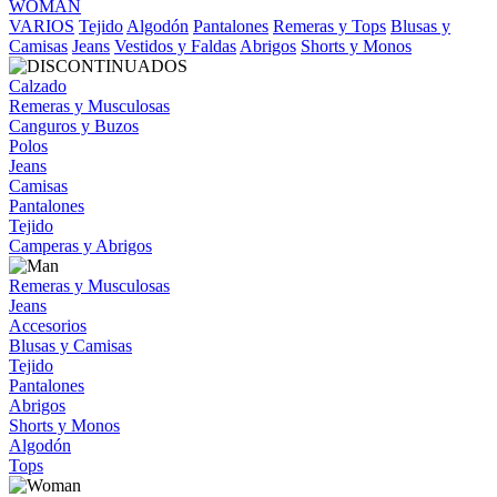
WOMAN
VARIOS
Tejido
Algodón
Pantalones
Remeras y Tops
Blusas y
Camisas
Jeans
Vestidos y Faldas
Abrigos
Shorts y Monos
Calzado
Remeras y Musculosas
Canguros y Buzos
Polos
Jeans
Camisas
Pantalones
Tejido
Camperas y Abrigos
Remeras y Musculosas
Jeans
Accesorios
Blusas y Camisas
Tejido
Pantalones
Abrigos
Shorts y Monos
Algodón
Tops