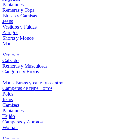
Pantalones
Remeras y Tops
Blusas y Camisas
Jeans
Vestidos y Faldas
Abrigos
Shorts y Monos
Man
+
Ver todo
Calzado
Remeras y Musculosas
Canguros y Buzos
+
Man - Buzos y canguros - otros
Camperas de felpa - otros
Polos
Jeans
Camisas
Pantalones
Tejido
Camperas y Abrigos
Woman
+
Ver todo