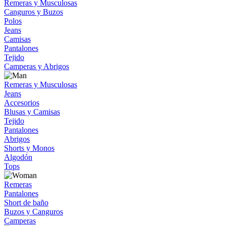
Remeras y Musculosas
Canguros y Buzos
Polos
Jeans
Camisas
Pantalones
Tejido
Camperas y Abrigos
Remeras y Musculosas
Jeans
Accesorios
Blusas y Camisas
Tejido
Pantalones
Abrigos
Shorts y Monos
Algodón
Tops
Remeras
Pantalones
Short de baño
Buzos y Canguros
Camperas