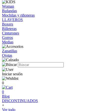
Woman
Bufandas
Mochilas y riñoneras
LLAVEROS
Boxers
Billeteras
Cinturones
Gorros
Medias
Zapatillas
Ojotas
Iniciar sesión
0
0
Blog
DISCONTINUADOS
+
Ver todo