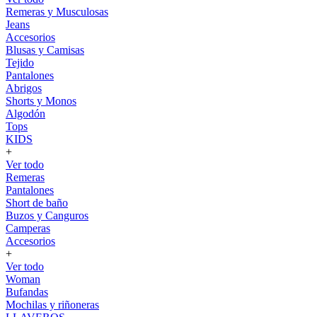
Remeras y Musculosas
Jeans
Accesorios
Blusas y Camisas
Tejido
Pantalones
Abrigos
Shorts y Monos
Algodón
Tops
KIDS
+
Ver todo
Remeras
Pantalones
Short de baño
Buzos y Canguros
Camperas
Accesorios
+
Ver todo
Woman
Bufandas
Mochilas y riñoneras