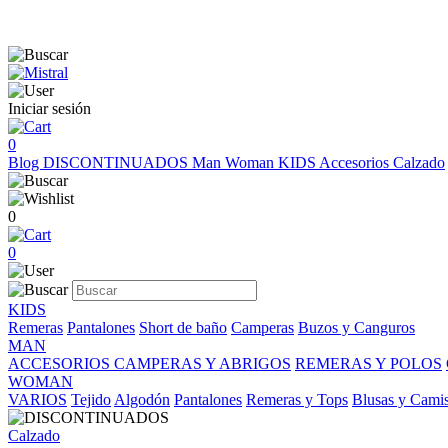
Iniciar sesión
0
Blog
DISCONTINUADOS
Man
Woman
KIDS
Accesorios
Calzado
0
0
KIDS
Remeras
Pantalones
Short de baño
Camperas
Buzos y Canguros
MAN
ACCESORIOS
CAMPERAS Y ABRIGOS
REMERAS Y POLOS
WOMAN
VARIOS
Tejido
Algodón
Pantalones
Remeras y Tops
Blusas y Cami
Calzado