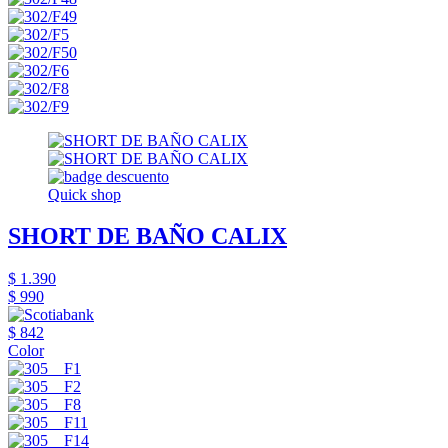
Quick shop
SHORT DE BAÑO CALIX
$ 1.390
$ 990
$ 842
Color