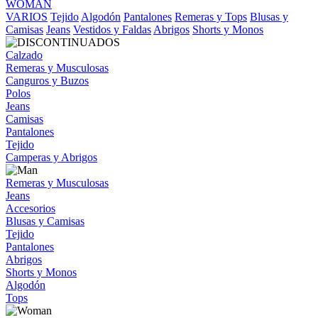
WOMAN
VARIOS
Tejido
Algodón
Pantalones
Remeras y Tops
Blusas y
Camisas
Jeans
Vestidos y Faldas
Abrigos
Shorts y Monos
Calzado
Remeras y Musculosas
Canguros y Buzos
Polos
Jeans
Camisas
Pantalones
Tejido
Camperas y Abrigos
Remeras y Musculosas
Jeans
Accesorios
Blusas y Camisas
Tejido
Pantalones
Abrigos
Shorts y Monos
Algodón
Tops