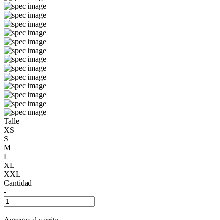
Talle
XS
S
M
L
XL
XXL
Cantidad
-
+
Agregar al carrito