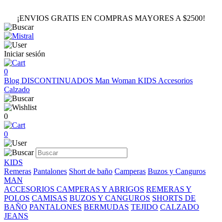
¡ENVIOS GRATIS EN COMPRAS MAYORES A $2500!
Iniciar sesión
0
Blog
DISCONTINUADOS
Man
Woman
KIDS
Accesorios
Calzado
0
0
KIDS
Remeras
Pantalones
Short de baño
Camperas
Buzos y Canguros
MAN
ACCESORIOS
CAMPERAS Y ABRIGOS
REMERAS Y
POLOS
CAMISAS
BUZOS Y CANGUROS
SHORTS DE
BAÑO
PANTALONES
BERMUDAS
TEJIDO
CALZADO
JEANS