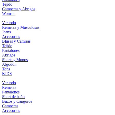
Tejido
Camperas y Abrigos
Woman
+
Ver todo
Remeras y Musculosas
Jeans
Accesorios
Blusas y Camisas
Tejido
Pantalones
Abrigos
Shorts y Monos
Algodón
Tops
KIDS
+
Ver todo
Remeras
Pantalones
Short de baño
Buzos y Canguros
Camperas
Accesorios