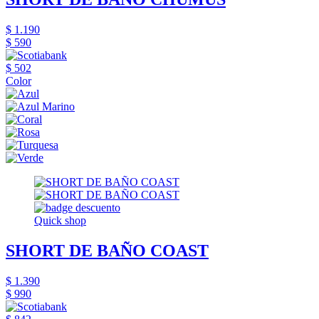
$ 1.190
$ 590
$ 502
Color
Quick shop
SHORT DE BAÑO COAST
$ 1.390
$ 990