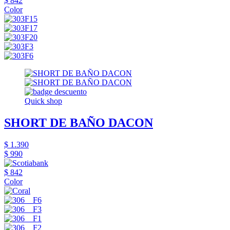
$ 842
Color
Quick shop
SHORT DE BAÑO DACON
$ 1.390
$ 990
$ 842
Color