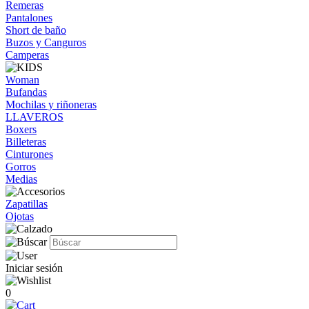
Remeras
Pantalones
Short de baño
Buzos y Canguros
Camperas
Woman
Bufandas
Mochilas y riñoneras
LLAVEROS
Boxers
Billeteras
Cinturones
Gorros
Medias
Zapatillas
Ojotas
Iniciar sesión
0