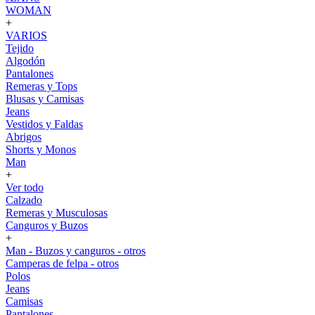
WOMAN
+
VARIOS
Tejido
Algodón
Pantalones
Remeras y Tops
Blusas y Camisas
Jeans
Vestidos y Faldas
Abrigos
Shorts y Monos
Man
+
Ver todo
Calzado
Remeras y Musculosas
Canguros y Buzos
+
Man - Buzos y canguros - otros
Camperas de felpa - otros
Polos
Jeans
Camisas
Pantalones