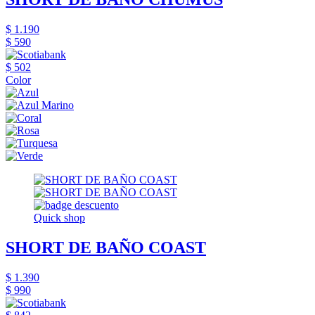
$ 1.190
$ 590
$ 502
Color
Quick shop
SHORT DE BAÑO COAST
$ 1.390
$ 990