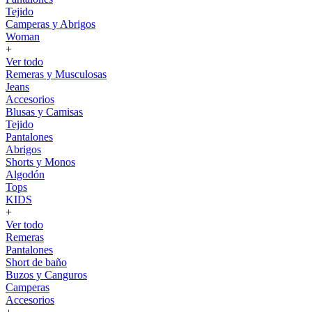
Tejido
Camperas y Abrigos
Woman
+
Ver todo
Remeras y Musculosas
Jeans
Accesorios
Blusas y Camisas
Tejido
Pantalones
Abrigos
Shorts y Monos
Algodón
Tops
KIDS
+
Ver todo
Remeras
Pantalones
Short de baño
Buzos y Canguros
Camperas
Accesorios