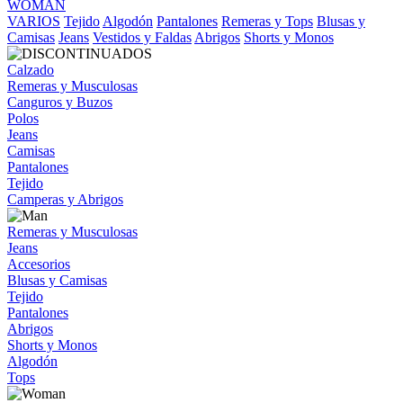
WOMAN
VARIOS
Tejido
Algodón
Pantalones
Remeras y Tops
Blusas y
Camisas
Jeans
Vestidos y Faldas
Abrigos
Shorts y Monos
Calzado
Remeras y Musculosas
Canguros y Buzos
Polos
Jeans
Camisas
Pantalones
Tejido
Camperas y Abrigos
Remeras y Musculosas
Jeans
Accesorios
Blusas y Camisas
Tejido
Pantalones
Abrigos
Shorts y Monos
Algodón
Tops