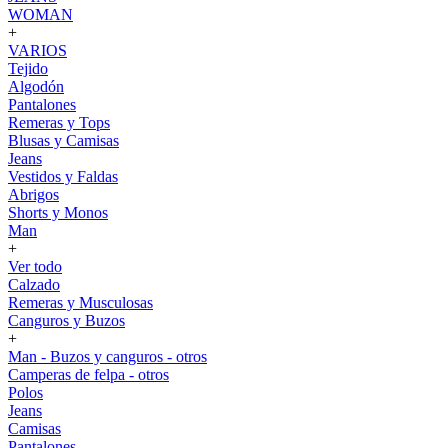
WOMAN
+
VARIOS
Tejido
Algodón
Pantalones
Remeras y Tops
Blusas y Camisas
Jeans
Vestidos y Faldas
Abrigos
Shorts y Monos
Man
+
Ver todo
Calzado
Remeras y Musculosas
Canguros y Buzos
+
Man - Buzos y canguros - otros
Camperas de felpa - otros
Polos
Jeans
Camisas
Pantalones