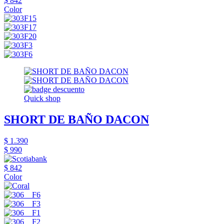
$ 842
Color
Quick shop
SHORT DE BAÑO DACON
$ 1.390
$ 990
$ 842
Color