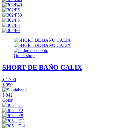
Quick shop
SHORT DE BAÑO CALIX
$ 1.390
$ 990
$ 842
Color