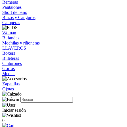
Remeras
Pantalones
Short de baño
Buzos y Canguros
Camperas
Woman
Bufandas
Mochilas y riñoneras
LLAVEROS
Boxers
Billeteras
Cinturones
Gorros
Medias
Zapatillas
Ojotas
Iniciar sesión
0