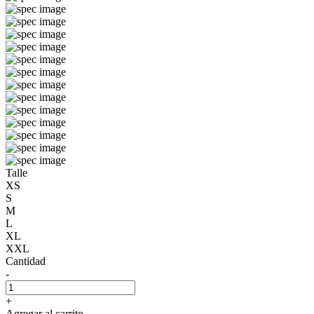
Talle
XS
S
M
L
XL
XXL
Cantidad
-
+
Agregar al carrito