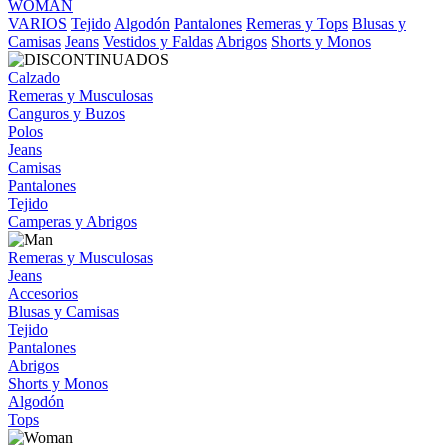
WOMAN
VARIOS
Tejido
Algodón
Pantalones
Remeras y Tops
Blusas y
Camisas
Jeans
Vestidos y Faldas
Abrigos
Shorts y Monos
Calzado
Remeras y Musculosas
Canguros y Buzos
Polos
Jeans
Camisas
Pantalones
Tejido
Camperas y Abrigos
Remeras y Musculosas
Jeans
Accesorios
Blusas y Camisas
Tejido
Pantalones
Abrigos
Shorts y Monos
Algodón
Tops