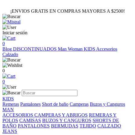
¡ENVIOS GRATIS EN COMPRAS MAYORES A $2500!
Iniciar sesión
0
Blog
DISCONTINUADOS
Man
Woman
KIDS
Accesorios
Calzado
0
0
KIDS
Remeras
Pantalones
Short de baño
Camperas
Buzos y Canguros
MAN
ACCESORIOS
CAMPERAS Y ABRIGOS
REMERAS Y
POLOS
CAMISAS
BUZOS Y CANGUROS
SHORTS DE
BAÑO
PANTALONES
BERMUDAS
TEJIDO
CALZADO
JEANS