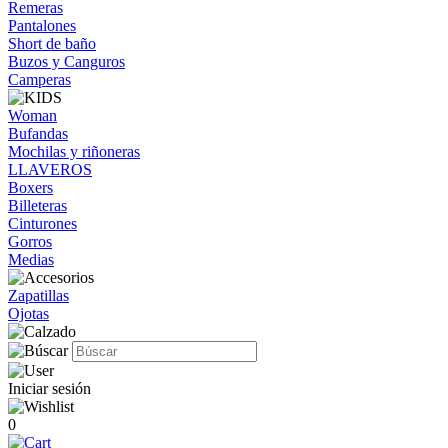
Remeras
Pantalones
Short de baño
Buzos y Canguros
Camperas
Woman
Bufandas
Mochilas y riñoneras
LLAVEROS
Boxers
Billeteras
Cinturones
Gorros
Medias
Zapatillas
Ojotas
Iniciar sesión
0