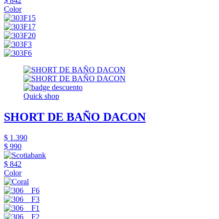
$ 842
Color
Quick shop
SHORT DE BAÑO DACON
$ 1.390
$ 990
$ 842
Color