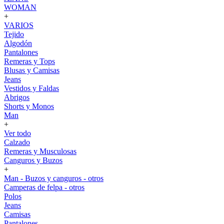
WOMAN
+
VARIOS
Tejido
Algodón
Pantalones
Remeras y Tops
Blusas y Camisas
Jeans
Vestidos y Faldas
Abrigos
Shorts y Monos
Man
+
Ver todo
Calzado
Remeras y Musculosas
Canguros y Buzos
+
Man - Buzos y canguros - otros
Camperas de felpa - otros
Polos
Jeans
Camisas
Pantalones