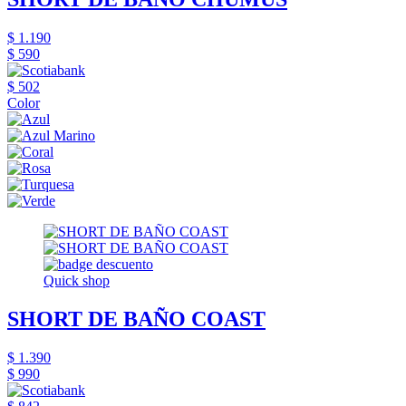
$ 1.190
$ 590
$ 502
Color
Quick shop
SHORT DE BAÑO COAST
$ 1.390
$ 990