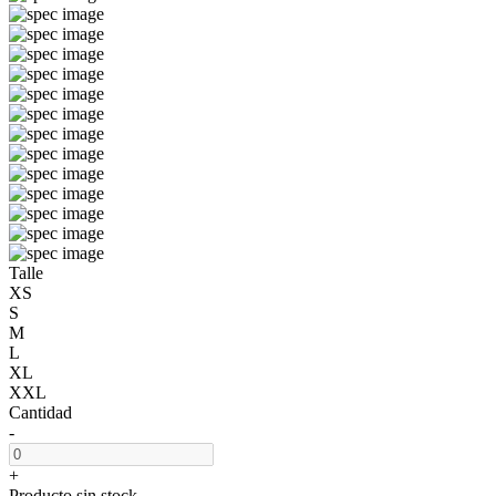
Talle
XS
S
M
L
XL
XXL
Cantidad
-
+
Producto sin stock