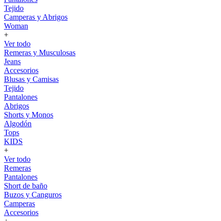
Tejido
Camperas y Abrigos
Woman
+
Ver todo
Remeras y Musculosas
Jeans
Accesorios
Blusas y Camisas
Tejido
Pantalones
Abrigos
Shorts y Monos
Algodón
Tops
KIDS
+
Ver todo
Remeras
Pantalones
Short de baño
Buzos y Canguros
Camperas
Accesorios