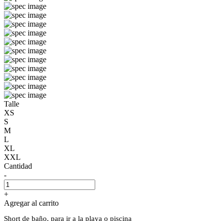
Talle
XS
S
M
L
XL
XXL
Cantidad
-
+
Agregar al carrito
Short de baño, para ir a la playa o piscina