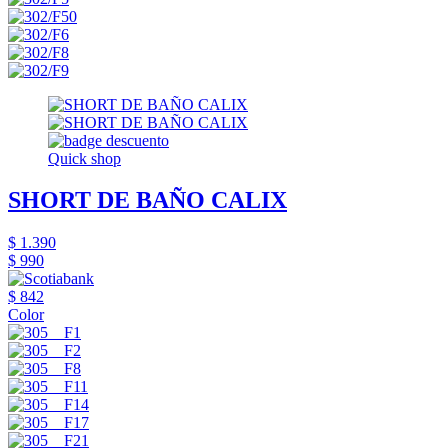
Quick shop
SHORT DE BAÑO CALIX
$ 1.390
$ 990
$ 842
Color