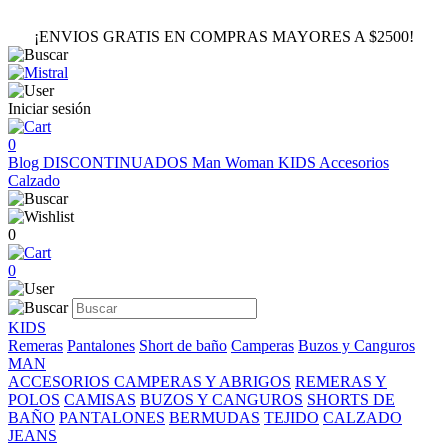
¡ENVIOS GRATIS EN COMPRAS MAYORES A $2500!
Iniciar sesión
0
Blog
DISCONTINUADOS
Man
Woman
KIDS
Accesorios
Calzado
0
0
KIDS
Remeras
Pantalones
Short de baño
Camperas
Buzos y Canguros
MAN
ACCESORIOS
CAMPERAS Y ABRIGOS
REMERAS Y
POLOS
CAMISAS
BUZOS Y CANGUROS
SHORTS DE
BAÑO
PANTALONES
BERMUDAS
TEJIDO
CALZADO
JEANS