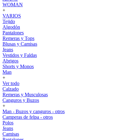
WOMAN
+
VARIOS
Tejido
Algodón
Pantalones
Remeras y Tops
Blusas y Camisas
Jeans
Vestidos y Faldas
Abrigos
Shorts y Monos
Man
+
Ver todo
Calzado
Remeras y Musculosas
Canguros y Buzos
+
Man - Buzos y canguros - otros
Camperas de felpa - otros
Polos
Jeans
Camisas
Pantalones