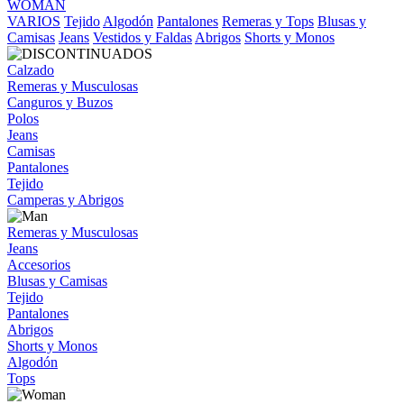
WOMAN
VARIOS
Tejido
Algodón
Pantalones
Remeras y Tops
Blusas y
Camisas
Jeans
Vestidos y Faldas
Abrigos
Shorts y Monos
Calzado
Remeras y Musculosas
Canguros y Buzos
Polos
Jeans
Camisas
Pantalones
Tejido
Camperas y Abrigos
Remeras y Musculosas
Jeans
Accesorios
Blusas y Camisas
Tejido
Pantalones
Abrigos
Shorts y Monos
Algodón
Tops