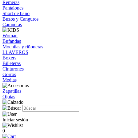
Remeras
Pantalones
Short de baño
Buzos y Canguros
Camperas
Woman
Bufandas
Mochilas y riñoneras
LLAVEROS
Boxers
Billeteras
Cinturones
Gorros
Medias
Zapatillas
Ojotas
Iniciar sesión
0