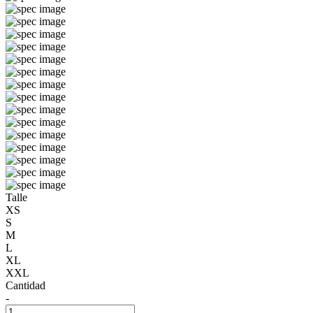
Talle
XS
S
M
L
XL
XXL
Cantidad
-