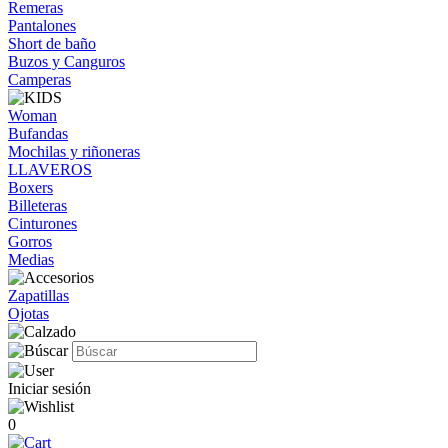
Remeras
Pantalones
Short de baño
Buzos y Canguros
Camperas
Woman
Bufandas
Mochilas y riñoneras
LLAVEROS
Boxers
Billeteras
Cinturones
Gorros
Medias
Zapatillas
Ojotas
Iniciar sesión
0