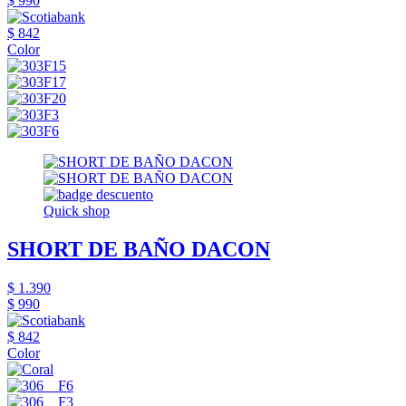
$ 990
$ 842
Color
Quick shop
SHORT DE BAÑO DACON
$ 1.390
$ 990
$ 842
Color