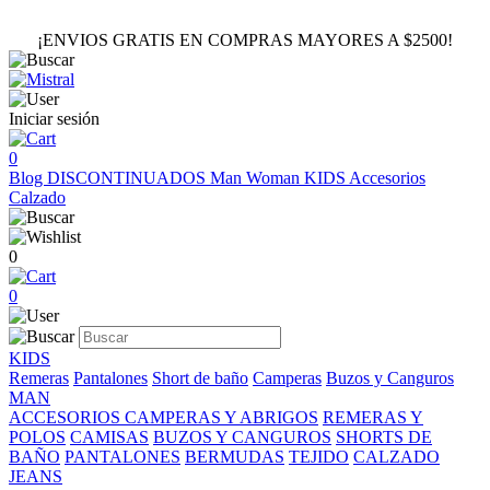
¡ENVIOS GRATIS EN COMPRAS MAYORES A $2500!
Iniciar sesión
0
Blog
DISCONTINUADOS
Man
Woman
KIDS
Accesorios
Calzado
0
0
KIDS
Remeras
Pantalones
Short de baño
Camperas
Buzos y Canguros
MAN
ACCESORIOS
CAMPERAS Y ABRIGOS
REMERAS Y
POLOS
CAMISAS
BUZOS Y CANGUROS
SHORTS DE
BAÑO
PANTALONES
BERMUDAS
TEJIDO
CALZADO
JEANS