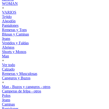
WOMAN
+
VARIOS
Tejido
Algodón
Pantalones
Remeras y Tops
Blusas y Camisas
Jeans
Vestidos y Faldas
Abrigos
Shorts y Monos
Man
+
Ver todo
Calzado
Remeras y Musculosas
Canguros y Buzos
+
Man - Buzos y canguros - otros
Camperas de felpa - otros
Polos
Jeans
Camisas
Pantalones