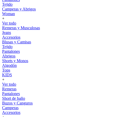
Tejido
Camperas y Abrigos
Woman
+
Ver todo
Remeras y Musculosas
Jeans
Accesorios
Blusas y Camisas
Tejido
Pantalones
Abrigos
Shorts y Monos
Algodón
Tops
KIDS
+
Ver todo
Remeras
Pantalones
Short de baño
Buzos y Canguros
Camperas
Accesorios