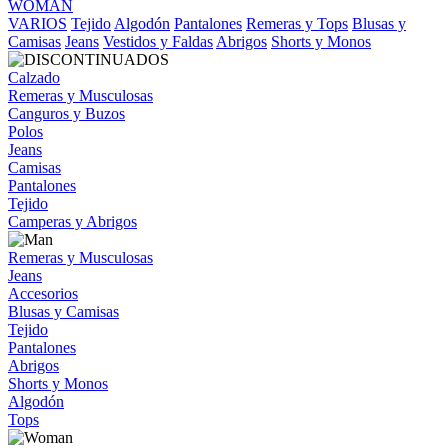
WOMAN
VARIOS
Tejido
Algodón
Pantalones
Remeras y Tops
Blusas y
Camisas
Jeans
Vestidos y Faldas
Abrigos
Shorts y Monos
Calzado
Remeras y Musculosas
Canguros y Buzos
Polos
Jeans
Camisas
Pantalones
Tejido
Camperas y Abrigos
Remeras y Musculosas
Jeans
Accesorios
Blusas y Camisas
Tejido
Pantalones
Abrigos
Shorts y Monos
Algodón
Tops