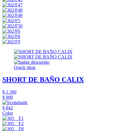
Quick shop
SHORT DE BAÑO CALIX
$ 1.390
$ 990
$ 842
Color