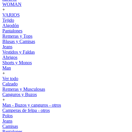
WOMAN
+
VARIOS
Tejido
Algodón
Pantalones
Remeras y Tops
Blusas y Camisas
Jeans
Vestidos y Faldas
Abrigos
Shorts y Monos
Man
+
Ver todo
Calzado
Remeras y Musculosas
Canguros y Buzos
+
Man - Buzos y canguros - otros
Camperas de felpa - otros
Polos
Jeans
Camisas
Pantalones