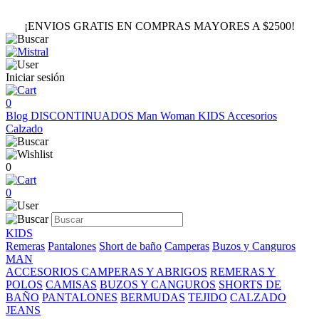
¡ENVIOS GRATIS EN COMPRAS MAYORES A $2500!
Iniciar sesión
0
Blog
DISCONTINUADOS
Man
Woman
KIDS
Accesorios
Calzado
0
0
KIDS
Remeras
Pantalones
Short de baño
Camperas
Buzos y Canguros
MAN
ACCESORIOS
CAMPERAS Y ABRIGOS
REMERAS Y
POLOS
CAMISAS
BUZOS Y CANGUROS
SHORTS DE
BAÑO
PANTALONES
BERMUDAS
TEJIDO
CALZADO
JEANS