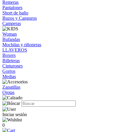
Remeras
Pantalones
Short de baño
Buzos y Canguros
Camperas
Woman
Bufandas
Mochilas y riñoneras
LLAVEROS
Boxers
Billeteras
Cinturones
Gorros
Medias
Zapatillas
Ojotas
Iniciar sesión
0