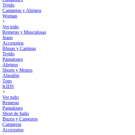
Tejido
Camperas y Abrigos
Woman
+
Ver todo
Remeras y Musculosas
Jeans
Accesorios
Blusas y Camisas
Tejido
Pantalones
Abrigos
Shorts y Monos
Algodón
Tops
KIDS
+
Ver todo
Remeras
Pantalones
Short de baño
Buzos y Canguros
Camperas
Accesorios