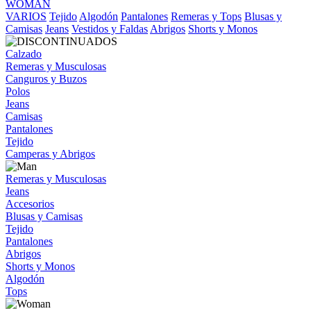
WOMAN
VARIOS
Tejido
Algodón
Pantalones
Remeras y Tops
Blusas y
Camisas
Jeans
Vestidos y Faldas
Abrigos
Shorts y Monos
Calzado
Remeras y Musculosas
Canguros y Buzos
Polos
Jeans
Camisas
Pantalones
Tejido
Camperas y Abrigos
Remeras y Musculosas
Jeans
Accesorios
Blusas y Camisas
Tejido
Pantalones
Abrigos
Shorts y Monos
Algodón
Tops