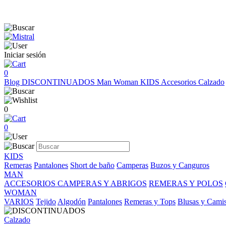
Iniciar sesión
0
Blog
DISCONTINUADOS
Man
Woman
KIDS
Accesorios
Calzado
0
0
KIDS
Remeras
Pantalones
Short de baño
Camperas
Buzos y Canguros
MAN
ACCESORIOS
CAMPERAS Y ABRIGOS
REMERAS Y POLOS
WOMAN
VARIOS
Tejido
Algodón
Pantalones
Remeras y Tops
Blusas y Cami
Calzado