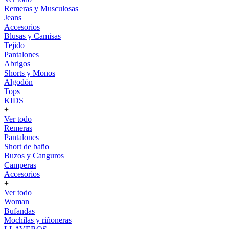
Remeras y Musculosas
Jeans
Accesorios
Blusas y Camisas
Tejido
Pantalones
Abrigos
Shorts y Monos
Algodón
Tops
KIDS
+
Ver todo
Remeras
Pantalones
Short de baño
Buzos y Canguros
Camperas
Accesorios
+
Ver todo
Woman
Bufandas
Mochilas y riñoneras