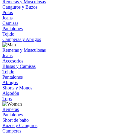
Remeras y Musculosas
Canguros y Buzos
Polos
Jeans
Camisas
Pantalones
Tejido
Camperas y Abrigos
Remeras y Musculosas
Jeans
Accesorios
Blusas y Camisas
Tejido
Pantalones
Abrigos
Shorts y Monos
Algodón
Tops
Remeras
Pantalones
Short de baño
Buzos y Canguros
Camperas