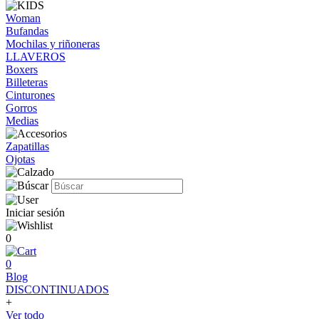
Woman
Bufandas
Mochilas y riñoneras
LLAVEROS
Boxers
Billeteras
Cinturones
Gorros
Medias
Zapatillas
Ojotas
Iniciar sesión
0
0
Blog
DISCONTINUADOS
+
Ver todo