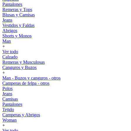
Pantalones
Remeras y Tops
Blusas y Camisas
Jeans
Vestidos y Faldas
Abrigos
Shorts y Monos
Man
+
Ver todo
Calzado
Remeras y Musculosas
Canguros y Buzos
+
Man - Buzos y canguros - otros
Camperas de felpa - otros
Polos
Jeans
Camisas
Pantalones
Tejido
Camperas y Abrigos
Woman
+
Ver todo