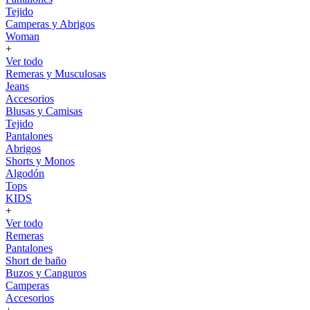
Tejido
Camperas y Abrigos
Woman
+
Ver todo
Remeras y Musculosas
Jeans
Accesorios
Blusas y Camisas
Tejido
Pantalones
Abrigos
Shorts y Monos
Algodón
Tops
KIDS
+
Ver todo
Remeras
Pantalones
Short de baño
Buzos y Canguros
Camperas
Accesorios