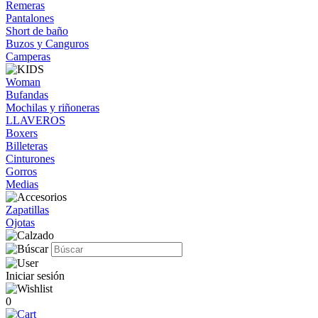
Remeras
Pantalones
Short de baño
Buzos y Canguros
Camperas
Woman
Bufandas
Mochilas y riñoneras
LLAVEROS
Boxers
Billeteras
Cinturones
Gorros
Medias
Zapatillas
Ojotas
Iniciar sesión
0