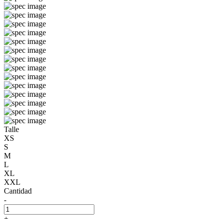
Talle
XS
S
M
L
XL
XXL
Cantidad
-
+