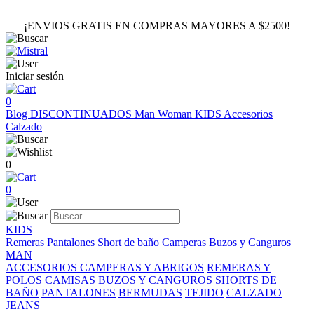
¡ENVIOS GRATIS EN COMPRAS MAYORES A $2500!
Iniciar sesión
0
Blog
DISCONTINUADOS
Man
Woman
KIDS
Accesorios
Calzado
0
0
KIDS
Remeras
Pantalones
Short de baño
Camperas
Buzos y Canguros
MAN
ACCESORIOS
CAMPERAS Y ABRIGOS
REMERAS Y
POLOS
CAMISAS
BUZOS Y CANGUROS
SHORTS DE
BAÑO
PANTALONES
BERMUDAS
TEJIDO
CALZADO
JEANS