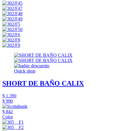
Quick shop
SHORT DE BAÑO CALIX
$ 1.390
$ 990
$ 842
Color