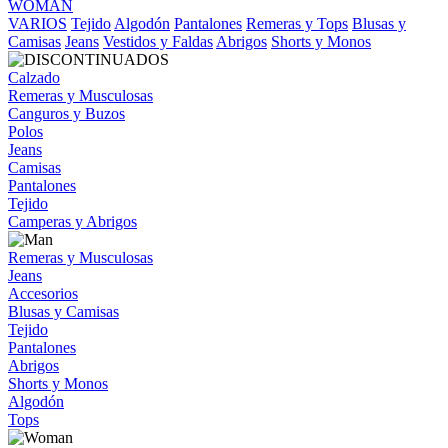
WOMAN
VARIOS
Tejido
Algodón
Pantalones
Remeras y Tops
Blusas y
Camisas
Jeans
Vestidos y Faldas
Abrigos
Shorts y Monos
Calzado
Remeras y Musculosas
Canguros y Buzos
Polos
Jeans
Camisas
Pantalones
Tejido
Camperas y Abrigos
Remeras y Musculosas
Jeans
Accesorios
Blusas y Camisas
Tejido
Pantalones
Abrigos
Shorts y Monos
Algodón
Tops