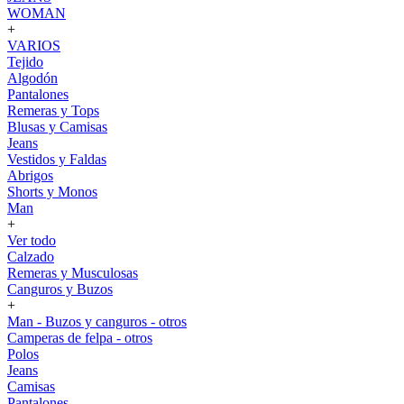
WOMAN
+
VARIOS
Tejido
Algodón
Pantalones
Remeras y Tops
Blusas y Camisas
Jeans
Vestidos y Faldas
Abrigos
Shorts y Monos
Man
+
Ver todo
Calzado
Remeras y Musculosas
Canguros y Buzos
+
Man - Buzos y canguros - otros
Camperas de felpa - otros
Polos
Jeans
Camisas
Pantalones