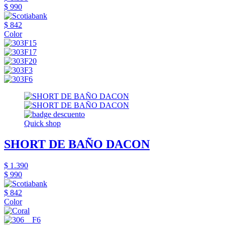
$ 990
$ 842
Color
Quick shop
SHORT DE BAÑO DACON
$ 1.390
$ 990
$ 842
Color