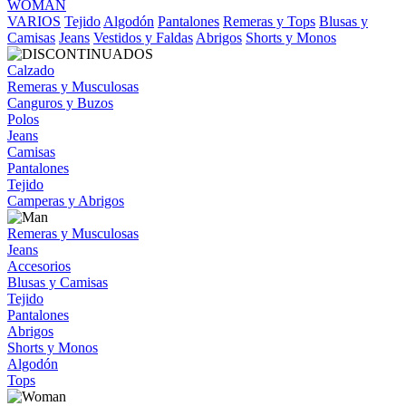
WOMAN
VARIOS
Tejido
Algodón
Pantalones
Remeras y Tops
Blusas y
Camisas
Jeans
Vestidos y Faldas
Abrigos
Shorts y Monos
Calzado
Remeras y Musculosas
Canguros y Buzos
Polos
Jeans
Camisas
Pantalones
Tejido
Camperas y Abrigos
Remeras y Musculosas
Jeans
Accesorios
Blusas y Camisas
Tejido
Pantalones
Abrigos
Shorts y Monos
Algodón
Tops