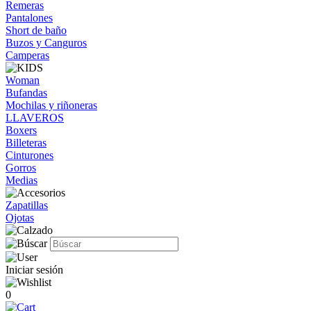
Remeras
Pantalones
Short de baño
Buzos y Canguros
Camperas
Woman
Bufandas
Mochilas y riñoneras
LLAVEROS
Boxers
Billeteras
Cinturones
Gorros
Medias
Zapatillas
Ojotas
Iniciar sesión
0