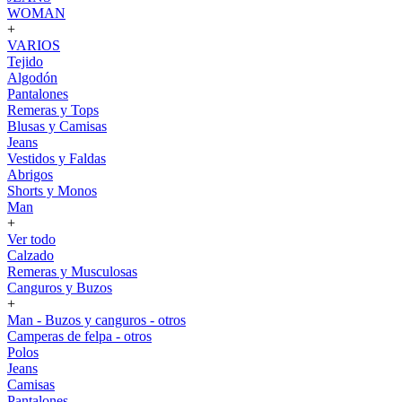
WOMAN
+
VARIOS
Tejido
Algodón
Pantalones
Remeras y Tops
Blusas y Camisas
Jeans
Vestidos y Faldas
Abrigos
Shorts y Monos
Man
+
Ver todo
Calzado
Remeras y Musculosas
Canguros y Buzos
+
Man - Buzos y canguros - otros
Camperas de felpa - otros
Polos
Jeans
Camisas
Pantalones