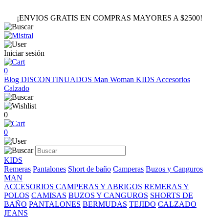
¡ENVIOS GRATIS EN COMPRAS MAYORES A $2500!
Iniciar sesión
0
Blog
DISCONTINUADOS
Man
Woman
KIDS
Accesorios
Calzado
0
0
KIDS
Remeras
Pantalones
Short de baño
Camperas
Buzos y Canguros
MAN
ACCESORIOS
CAMPERAS Y ABRIGOS
REMERAS Y
POLOS
CAMISAS
BUZOS Y CANGUROS
SHORTS DE
BAÑO
PANTALONES
BERMUDAS
TEJIDO
CALZADO
JEANS