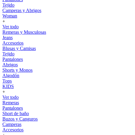
Tejido
Camperas y Abrigos
Woman
+
Ver todo
Remeras y Musculosas
Jeans
Accesorios
Blusas y Camisas
Tejido
Pantalones
Abrigos
Shorts y Monos
Algodón
Tops
KIDS
+
Ver todo
Remeras
Pantalones
Short de baño
Buzos y Canguros
Camperas
Accesorios