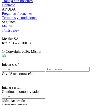
Trabajá con nosotros
Contacto
AYUDA
Preguntas frecuentes
Terminos y condiciones
Seguinos
Mistral
@mistraluy
──────
Mesilar SA
Rut 213522070013
© Copyright 2026, Mistral
×
Iniciar sesión
Olvidé mi contraseña
Iniciar sesión
Continuar como invitado
Crear una cuenta