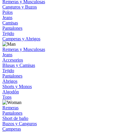
Remeras y Musculosas
Canguros y Buzos
Polos
Jeans
Camisas
Pantalones
Tejido
Camperas y Abrigos
Remeras y Musculosas
Jeans
Accesorios
Blusas y Camisas
Tejido
Pantalones
Abrigos
Shorts y Monos
Algodón
Tops
Remeras
Pantalones
Short de baño
Buzos y Canguros
Camperas