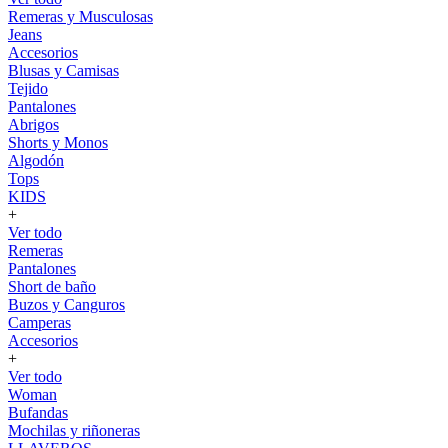
Remeras y Musculosas
Jeans
Accesorios
Blusas y Camisas
Tejido
Pantalones
Abrigos
Shorts y Monos
Algodón
Tops
KIDS
+
Ver todo
Remeras
Pantalones
Short de baño
Buzos y Canguros
Camperas
Accesorios
+
Ver todo
Woman
Bufandas
Mochilas y riñoneras