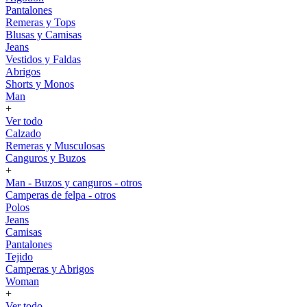
Pantalones
Remeras y Tops
Blusas y Camisas
Jeans
Vestidos y Faldas
Abrigos
Shorts y Monos
Man
+
Ver todo
Calzado
Remeras y Musculosas
Canguros y Buzos
+
Man - Buzos y canguros - otros
Camperas de felpa - otros
Polos
Jeans
Camisas
Pantalones
Tejido
Camperas y Abrigos
Woman
+
Ver todo