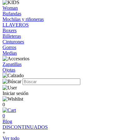
Woman
Bufandas
Mochilas y riñoneras
LLAVEROS
Boxers
Billeteras
Cinturones
Gorros
Medias
Zapatillas
Ojotas
Iniciar sesión
0
0
Blog
DISCONTINUADOS
+
Ver todo