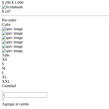
$ 290
$ 1.090
$ 247
Pre-order
Color
Talle
XS
S
M
L
XL
XXL
Cantidad
-
+
Agregar al carrito