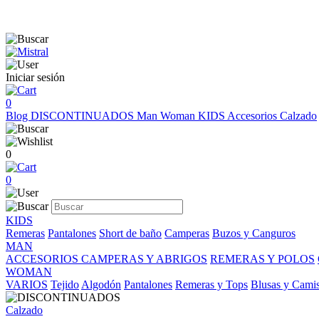
Iniciar sesión
0
Blog
DISCONTINUADOS
Man
Woman
KIDS
Accesorios
Calzado
0
0
KIDS
Remeras
Pantalones
Short de baño
Camperas
Buzos y Canguros
MAN
ACCESORIOS
CAMPERAS Y ABRIGOS
REMERAS Y POLOS
WOMAN
VARIOS
Tejido
Algodón
Pantalones
Remeras y Tops
Blusas y Cami
Calzado