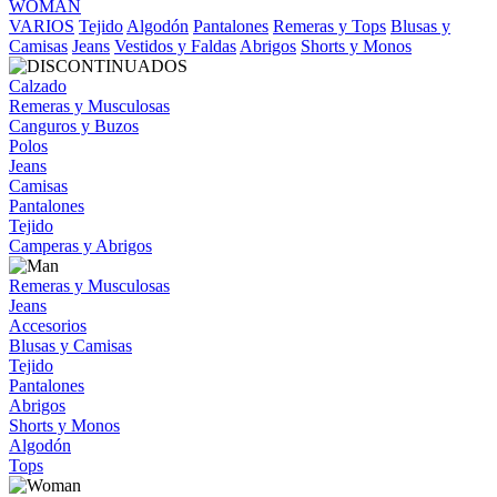
WOMAN
VARIOS
Tejido
Algodón
Pantalones
Remeras y Tops
Blusas y
Camisas
Jeans
Vestidos y Faldas
Abrigos
Shorts y Monos
Calzado
Remeras y Musculosas
Canguros y Buzos
Polos
Jeans
Camisas
Pantalones
Tejido
Camperas y Abrigos
Remeras y Musculosas
Jeans
Accesorios
Blusas y Camisas
Tejido
Pantalones
Abrigos
Shorts y Monos
Algodón
Tops