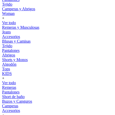
Tejido
Camperas y Abrigos
Woman
+
Ver todo
Remeras y Musculosas
Jeans
Accesorios
Blusas y Camisas
Tejido
Pantalones
Abrigos
Shorts y Monos
Algodón
Tops
KIDS
+
Ver todo
Remeras
Pantalones
Short de baño
Buzos y Canguros
Camperas
Accesorios