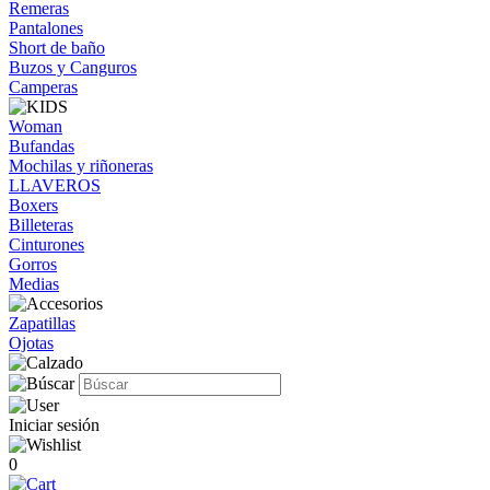
Remeras
Pantalones
Short de baño
Buzos y Canguros
Camperas
Woman
Bufandas
Mochilas y riñoneras
LLAVEROS
Boxers
Billeteras
Cinturones
Gorros
Medias
Zapatillas
Ojotas
Iniciar sesión
0