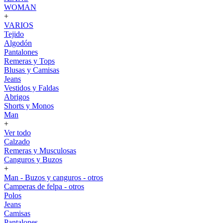
WOMAN
+
VARIOS
Tejido
Algodón
Pantalones
Remeras y Tops
Blusas y Camisas
Jeans
Vestidos y Faldas
Abrigos
Shorts y Monos
Man
+
Ver todo
Calzado
Remeras y Musculosas
Canguros y Buzos
+
Man - Buzos y canguros - otros
Camperas de felpa - otros
Polos
Jeans
Camisas
Pantalones