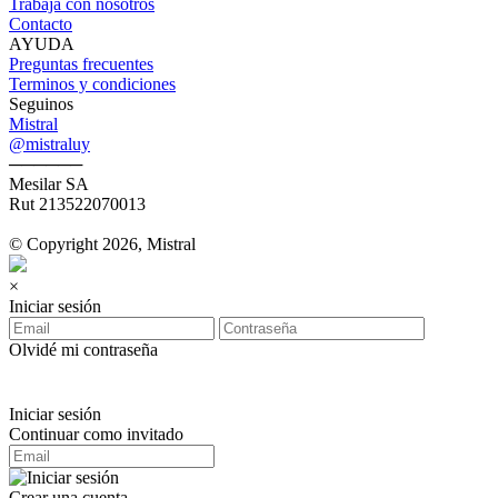
Trabajá con nosotros
Contacto
AYUDA
Preguntas frecuentes
Terminos y condiciones
Seguinos
Mistral
@mistraluy
──────
Mesilar SA
Rut 213522070013
© Copyright 2026, Mistral
×
Iniciar sesión
Olvidé mi contraseña
Iniciar sesión
Continuar como invitado
Crear una cuenta