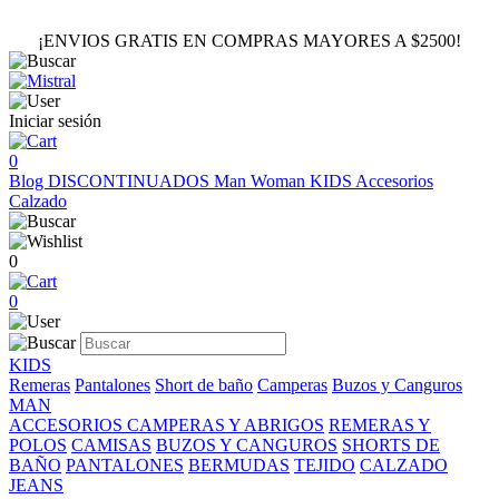
¡ENVIOS GRATIS EN COMPRAS MAYORES A $2500!
Iniciar sesión
0
Blog
DISCONTINUADOS
Man
Woman
KIDS
Accesorios
Calzado
0
0
KIDS
Remeras
Pantalones
Short de baño
Camperas
Buzos y Canguros
MAN
ACCESORIOS
CAMPERAS Y ABRIGOS
REMERAS Y
POLOS
CAMISAS
BUZOS Y CANGUROS
SHORTS DE
BAÑO
PANTALONES
BERMUDAS
TEJIDO
CALZADO
JEANS