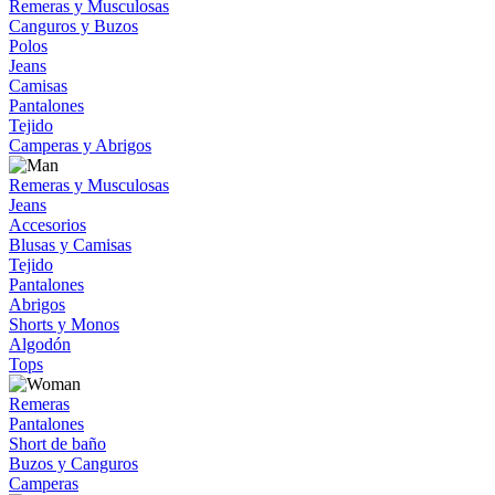
Remeras y Musculosas
Canguros y Buzos
Polos
Jeans
Camisas
Pantalones
Tejido
Camperas y Abrigos
Remeras y Musculosas
Jeans
Accesorios
Blusas y Camisas
Tejido
Pantalones
Abrigos
Shorts y Monos
Algodón
Tops
Remeras
Pantalones
Short de baño
Buzos y Canguros
Camperas