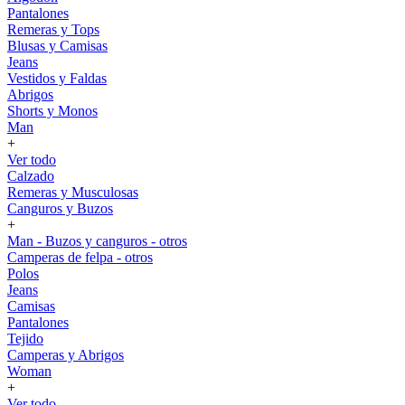
Pantalones
Remeras y Tops
Blusas y Camisas
Jeans
Vestidos y Faldas
Abrigos
Shorts y Monos
Man
+
Ver todo
Calzado
Remeras y Musculosas
Canguros y Buzos
+
Man - Buzos y canguros - otros
Camperas de felpa - otros
Polos
Jeans
Camisas
Pantalones
Tejido
Camperas y Abrigos
Woman
+
Ver todo