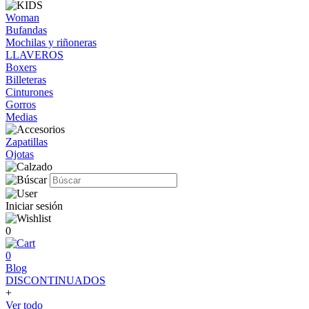
Woman
Bufandas
Mochilas y riñoneras
LLAVEROS
Boxers
Billeteras
Cinturones
Gorros
Medias
Zapatillas
Ojotas
Iniciar sesión
0
0
Blog
DISCONTINUADOS
+
Ver todo