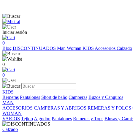
Iniciar sesión
0
Blog
DISCONTINUADOS
Man
Woman
KIDS
Accesorios
Calzado
0
0
KIDS
Remeras
Pantalones
Short de baño
Camperas
Buzos y Canguros
MAN
ACCESORIOS
CAMPERAS Y ABRIGOS
REMERAS Y POLOS
WOMAN
VARIOS
Tejido
Algodón
Pantalones
Remeras y Tops
Blusas y Cami
Calzado