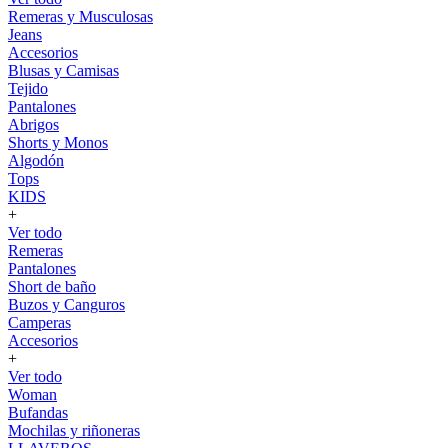
Remeras y Musculosas
Jeans
Accesorios
Blusas y Camisas
Tejido
Pantalones
Abrigos
Shorts y Monos
Algodón
Tops
KIDS
+
Ver todo
Remeras
Pantalones
Short de baño
Buzos y Canguros
Camperas
Accesorios
+
Ver todo
Woman
Bufandas
Mochilas y riñoneras