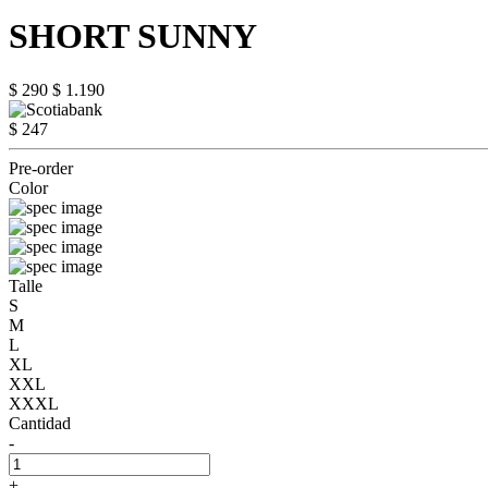
SHORT SUNNY
$ 290
$ 1.190
$ 247
Pre-order
Color
Talle
S
M
L
XL
XXL
XXXL
Cantidad
-
+