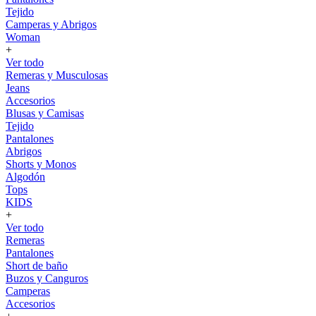
Tejido
Camperas y Abrigos
Woman
+
Ver todo
Remeras y Musculosas
Jeans
Accesorios
Blusas y Camisas
Tejido
Pantalones
Abrigos
Shorts y Monos
Algodón
Tops
KIDS
+
Ver todo
Remeras
Pantalones
Short de baño
Buzos y Canguros
Camperas
Accesorios