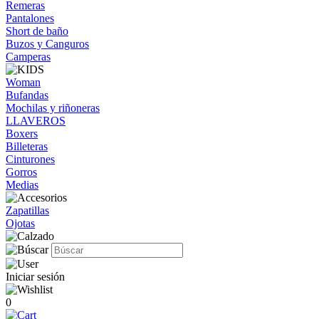
Remeras
Pantalones
Short de baño
Buzos y Canguros
Camperas
Woman
Bufandas
Mochilas y riñoneras
LLAVEROS
Boxers
Billeteras
Cinturones
Gorros
Medias
Zapatillas
Ojotas
Iniciar sesión
0