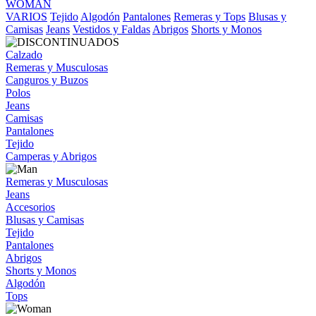
WOMAN
VARIOS
Tejido
Algodón
Pantalones
Remeras y Tops
Blusas y
Camisas
Jeans
Vestidos y Faldas
Abrigos
Shorts y Monos
Calzado
Remeras y Musculosas
Canguros y Buzos
Polos
Jeans
Camisas
Pantalones
Tejido
Camperas y Abrigos
Remeras y Musculosas
Jeans
Accesorios
Blusas y Camisas
Tejido
Pantalones
Abrigos
Shorts y Monos
Algodón
Tops