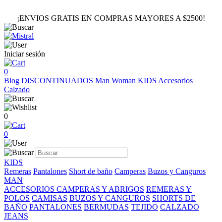
¡ENVIOS GRATIS EN COMPRAS MAYORES A $2500!
Iniciar sesión
0
Blog
DISCONTINUADOS
Man
Woman
KIDS
Accesorios
Calzado
0
0
KIDS
Remeras
Pantalones
Short de baño
Camperas
Buzos y Canguros
MAN
ACCESORIOS
CAMPERAS Y ABRIGOS
REMERAS Y
POLOS
CAMISAS
BUZOS Y CANGUROS
SHORTS DE
BAÑO
PANTALONES
BERMUDAS
TEJIDO
CALZADO
JEANS