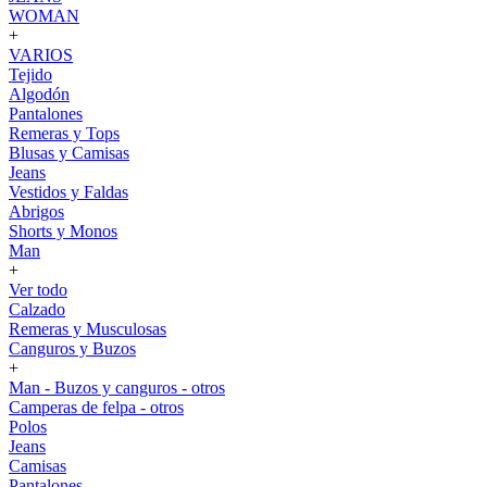
WOMAN
+
VARIOS
Tejido
Algodón
Pantalones
Remeras y Tops
Blusas y Camisas
Jeans
Vestidos y Faldas
Abrigos
Shorts y Monos
Man
+
Ver todo
Calzado
Remeras y Musculosas
Canguros y Buzos
+
Man - Buzos y canguros - otros
Camperas de felpa - otros
Polos
Jeans
Camisas
Pantalones