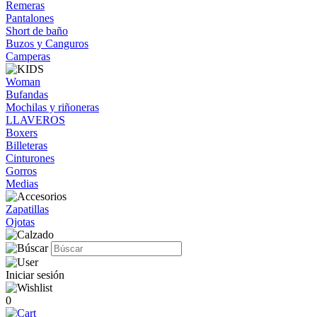
Remeras
Pantalones
Short de baño
Buzos y Canguros
Camperas
Woman
Bufandas
Mochilas y riñoneras
LLAVEROS
Boxers
Billeteras
Cinturones
Gorros
Medias
Zapatillas
Ojotas
Iniciar sesión
0