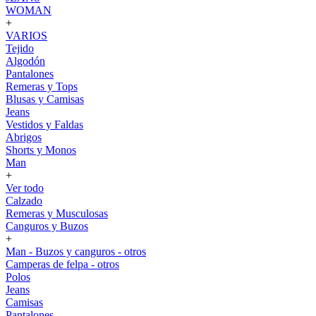
WOMAN
+
VARIOS
Tejido
Algodón
Pantalones
Remeras y Tops
Blusas y Camisas
Jeans
Vestidos y Faldas
Abrigos
Shorts y Monos
Man
+
Ver todo
Calzado
Remeras y Musculosas
Canguros y Buzos
+
Man - Buzos y canguros - otros
Camperas de felpa - otros
Polos
Jeans
Camisas
Pantalones