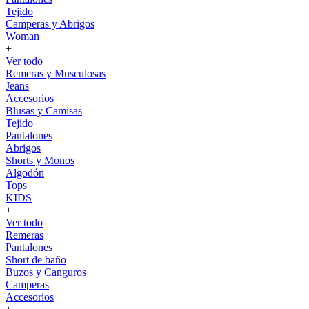
Tejido
Camperas y Abrigos
Woman
+
Ver todo
Remeras y Musculosas
Jeans
Accesorios
Blusas y Camisas
Tejido
Pantalones
Abrigos
Shorts y Monos
Algodón
Tops
KIDS
+
Ver todo
Remeras
Pantalones
Short de baño
Buzos y Canguros
Camperas
Accesorios