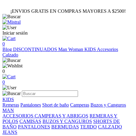
¡ENVIOS GRATIS EN COMPRAS MAYORES A $2500!
Iniciar sesión
0
Blog
DISCONTINUADOS
Man
Woman
KIDS
Accesorios
Calzado
0
0
KIDS
Remeras
Pantalones
Short de baño
Camperas
Buzos y Canguros
MAN
ACCESORIOS
CAMPERAS Y ABRIGOS
REMERAS Y
POLOS
CAMISAS
BUZOS Y CANGUROS
SHORTS DE
BAÑO
PANTALONES
BERMUDAS
TEJIDO
CALZADO
JEANS