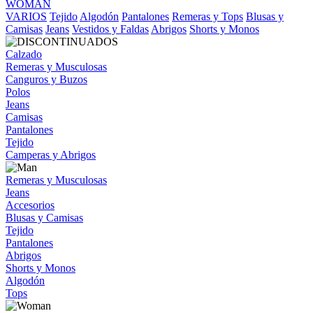
WOMAN
VARIOS
Tejido
Algodón
Pantalones
Remeras y Tops
Blusas y
Camisas
Jeans
Vestidos y Faldas
Abrigos
Shorts y Monos
Calzado
Remeras y Musculosas
Canguros y Buzos
Polos
Jeans
Camisas
Pantalones
Tejido
Camperas y Abrigos
Remeras y Musculosas
Jeans
Accesorios
Blusas y Camisas
Tejido
Pantalones
Abrigos
Shorts y Monos
Algodón
Tops