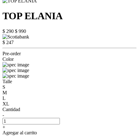
TOP ELANIA
$ 290
$ 990
$ 247
Pre-order
Color
Talle
S
M
L
XL
Cantidad
-
+
Agregar al carrito