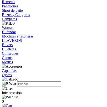
Remeras
Pantalones
Short de baño
Buzos y Canguros
Camperas
Woman
Bufandas
Mochilas y riñoneras
LLAVEROS
Boxers
Billeteras
Cinturones
Gorros
Medias
Zapatillas
Ojotas
Iniciar sesión
0