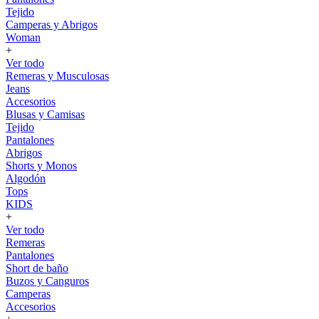
Tejido
Camperas y Abrigos
Woman
+
Ver todo
Remeras y Musculosas
Jeans
Accesorios
Blusas y Camisas
Tejido
Pantalones
Abrigos
Shorts y Monos
Algodón
Tops
KIDS
+
Ver todo
Remeras
Pantalones
Short de baño
Buzos y Canguros
Camperas
Accesorios