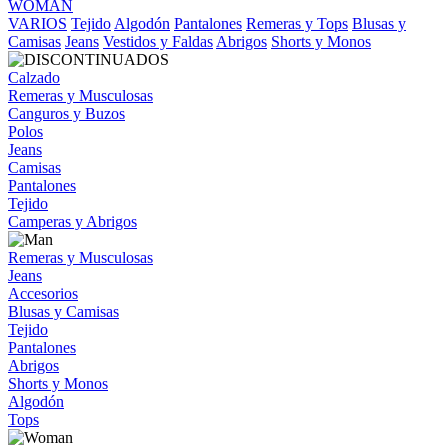
WOMAN
VARIOS
Tejido
Algodón
Pantalones
Remeras y Tops
Blusas y
Camisas
Jeans
Vestidos y Faldas
Abrigos
Shorts y Monos
Calzado
Remeras y Musculosas
Canguros y Buzos
Polos
Jeans
Camisas
Pantalones
Tejido
Camperas y Abrigos
Remeras y Musculosas
Jeans
Accesorios
Blusas y Camisas
Tejido
Pantalones
Abrigos
Shorts y Monos
Algodón
Tops