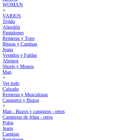
WOMAN
+
VARIOS
Tejido
Algodón
Pantalones
Remeras y Tops
Blusas y Camisas
Jeans
Vestidos y Faldas
Abrigos
Shorts y Monos
Man
+
Ver todo
Calzado
Remeras y Musculosas
Canguros y Buzos
+
Man - Buzos y canguros - otros
Camperas de felpa - otros
Polos
Jeans
Camisas
Pantalones