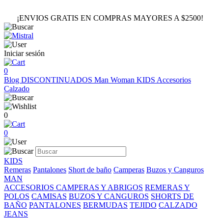
¡ENVIOS GRATIS EN COMPRAS MAYORES A $2500!
Iniciar sesión
0
Blog
DISCONTINUADOS
Man
Woman
KIDS
Accesorios
Calzado
0
0
KIDS
Remeras
Pantalones
Short de baño
Camperas
Buzos y Canguros
MAN
ACCESORIOS
CAMPERAS Y ABRIGOS
REMERAS Y
POLOS
CAMISAS
BUZOS Y CANGUROS
SHORTS DE
BAÑO
PANTALONES
BERMUDAS
TEJIDO
CALZADO
JEANS