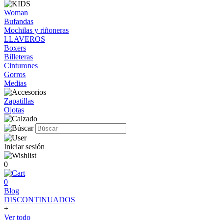
Woman
Bufandas
Mochilas y riñoneras
LLAVEROS
Boxers
Billeteras
Cinturones
Gorros
Medias
Zapatillas
Ojotas
Iniciar sesión
0
0
Blog
DISCONTINUADOS
+
Ver todo