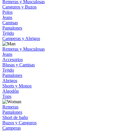
Remeras y Musculosas
Canguros y Buzos
Polos
Jeans
Camisas
Pantalones
Tejido
Camperas y Abrigos
Remeras y Musculosas
Jeans
Accesorios
Blusas y Camisas
Tejido
Pantalones
Abrigos
Shorts y Monos
Algodón
Tops
Remeras
Pantalones
Short de baño
Buzos y Canguros
Camperas