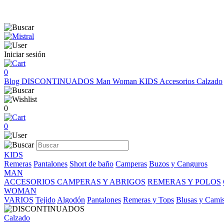
Iniciar sesión
0
Blog
DISCONTINUADOS
Man
Woman
KIDS
Accesorios
Calzado
0
0
KIDS
Remeras
Pantalones
Short de baño
Camperas
Buzos y Canguros
MAN
ACCESORIOS
CAMPERAS Y ABRIGOS
REMERAS Y POLOS
WOMAN
VARIOS
Tejido
Algodón
Pantalones
Remeras y Tops
Blusas y Cami
Calzado