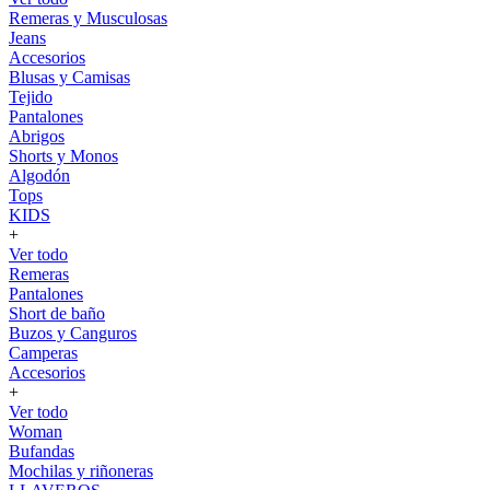
Remeras y Musculosas
Jeans
Accesorios
Blusas y Camisas
Tejido
Pantalones
Abrigos
Shorts y Monos
Algodón
Tops
KIDS
+
Ver todo
Remeras
Pantalones
Short de baño
Buzos y Canguros
Camperas
Accesorios
+
Ver todo
Woman
Bufandas
Mochilas y riñoneras