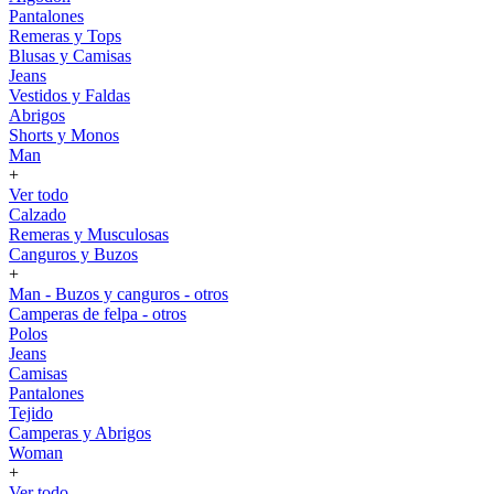
Pantalones
Remeras y Tops
Blusas y Camisas
Jeans
Vestidos y Faldas
Abrigos
Shorts y Monos
Man
+
Ver todo
Calzado
Remeras y Musculosas
Canguros y Buzos
+
Man - Buzos y canguros - otros
Camperas de felpa - otros
Polos
Jeans
Camisas
Pantalones
Tejido
Camperas y Abrigos
Woman
+
Ver todo