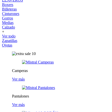
LLAVEROS
Boxers
Billeteras
Cinturones
Gorros
Medias
Calzado
+
Ver todo
Zapatillas
Ojotas
Camperas
Ver más
Pantalones
Ver más