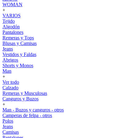
WOMAN
+
VARIOS
Tejido
Algodón
Pantalones
Remeras y Tops
Blusas y Camisas
Jeans
Vestidos y Faldas
Abrigos
Shorts y Monos
Man
+
Ver todo
Calzado
Remeras y Musculosas
Canguros y Buzos
+
Man - Buzos y canguros - otros
Camperas de felpa - otros
Polos
Jeans
Camisas
Pantalones