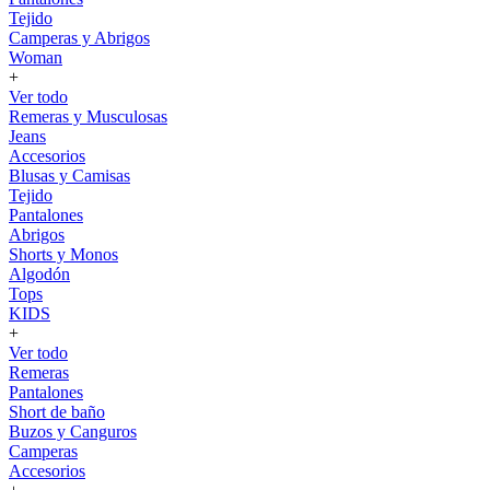
Tejido
Camperas y Abrigos
Woman
+
Ver todo
Remeras y Musculosas
Jeans
Accesorios
Blusas y Camisas
Tejido
Pantalones
Abrigos
Shorts y Monos
Algodón
Tops
KIDS
+
Ver todo
Remeras
Pantalones
Short de baño
Buzos y Canguros
Camperas
Accesorios