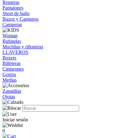
Remeras
Pantalones
Short de baño
Buzos y Canguros
Camperas
Woman
Bufandas
Mochilas y riñoneras
LLAVEROS
Boxers
Billeteras
Cinturones
Gorros
Medias
Zapatillas
Ojotas
Iniciar sesión
0