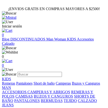
¡ENVIOS GRATIS EN COMPRAS MAYORES A $2500!
Iniciar sesión
0
Blog
DISCONTINUADOS
Man
Woman
KIDS
Accesorios
Calzado
0
0
KIDS
Remeras
Pantalones
Short de baño
Camperas
Buzos y Canguros
MAN
ACCESORIOS
CAMPERAS Y ABRIGOS
REMERAS Y
POLOS
CAMISAS
BUZOS Y CANGUROS
SHORTS DE
BAÑO
PANTALONES
BERMUDAS
TEJIDO
CALZADO
JEANS