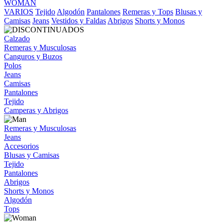
WOMAN
VARIOS
Tejido
Algodón
Pantalones
Remeras y Tops
Blusas y
Camisas
Jeans
Vestidos y Faldas
Abrigos
Shorts y Monos
Calzado
Remeras y Musculosas
Canguros y Buzos
Polos
Jeans
Camisas
Pantalones
Tejido
Camperas y Abrigos
Remeras y Musculosas
Jeans
Accesorios
Blusas y Camisas
Tejido
Pantalones
Abrigos
Shorts y Monos
Algodón
Tops