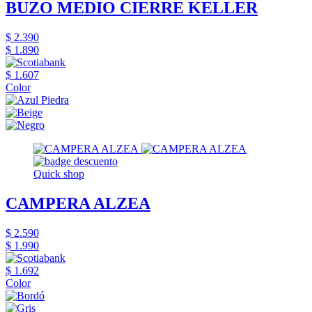
BUZO MEDIO CIERRE KELLER
$ 2.390
$ 1.890
$ 1.607
Color
Quick shop
CAMPERA ALZEA
$ 2.590
$ 1.990
$ 1.692
Color