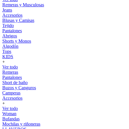
Remeras y Musculosas
Jeans
Accesorios
Blusas y Camisas
Tejido
Pantalones
Abrigos
Shorts y Monos
Algodón
Tops
KIDS
+
Ver todo
Remeras
Pantalones
Short de baño
Buzos y Canguros
Camperas
Accesorios
+
Ver todo
Woman
Bufandas
Mochilas y riñoneras