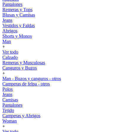
Pantalones
Remeras y Tops
Blusas y Camisas
Jeans
Vestidos y Faldas
Abrigos
Shorts y Monos
Man
+
Ver todo
Calzado
Remeras y Musculosas
Canguros y Buzos
+
Man - Buzos y canguros - otros
Camperas de felpa - otros
Polos
Jeans
Camisas
Pantalones
Tejido
Camperas y Abrigos
Woman
+
Ver todo