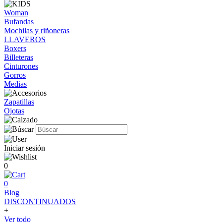
Woman
Bufandas
Mochilas y riñoneras
LLAVEROS
Boxers
Billeteras
Cinturones
Gorros
Medias
Zapatillas
Ojotas
Iniciar sesión
0
0
Blog
DISCONTINUADOS
+
Ver todo