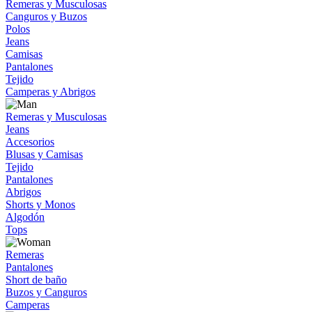
Remeras y Musculosas
Canguros y Buzos
Polos
Jeans
Camisas
Pantalones
Tejido
Camperas y Abrigos
Remeras y Musculosas
Jeans
Accesorios
Blusas y Camisas
Tejido
Pantalones
Abrigos
Shorts y Monos
Algodón
Tops
Remeras
Pantalones
Short de baño
Buzos y Canguros
Camperas