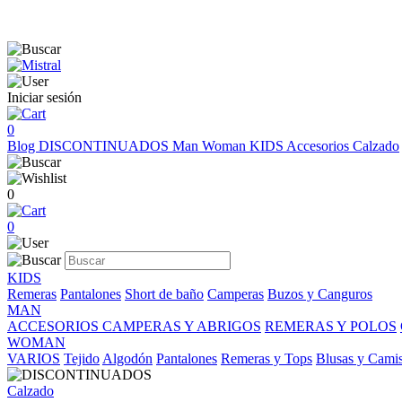
Iniciar sesión
0
Blog
DISCONTINUADOS
Man
Woman
KIDS
Accesorios
Calzado
0
0
KIDS
Remeras
Pantalones
Short de baño
Camperas
Buzos y Canguros
MAN
ACCESORIOS
CAMPERAS Y ABRIGOS
REMERAS Y POLOS
WOMAN
VARIOS
Tejido
Algodón
Pantalones
Remeras y Tops
Blusas y Cami
Calzado