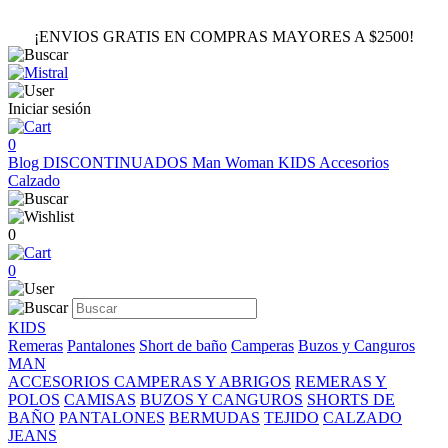
¡ENVIOS GRATIS EN COMPRAS MAYORES A $2500!
Iniciar sesión
0
Blog
DISCONTINUADOS
Man
Woman
KIDS
Accesorios
Calzado
0
0
KIDS
Remeras
Pantalones
Short de baño
Camperas
Buzos y Canguros
MAN
ACCESORIOS
CAMPERAS Y ABRIGOS
REMERAS Y
POLOS
CAMISAS
BUZOS Y CANGUROS
SHORTS DE
BAÑO
PANTALONES
BERMUDAS
TEJIDO
CALZADO
JEANS