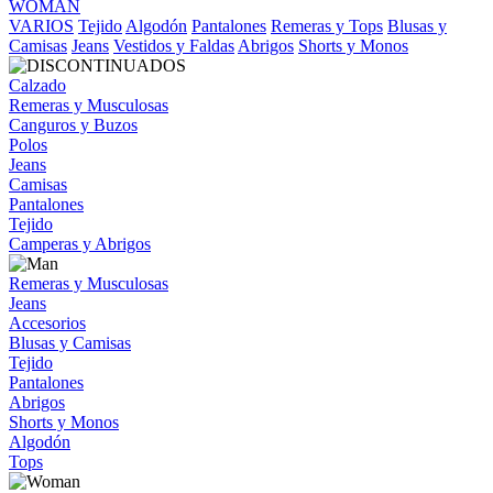
WOMAN
VARIOS
Tejido
Algodón
Pantalones
Remeras y Tops
Blusas y
Camisas
Jeans
Vestidos y Faldas
Abrigos
Shorts y Monos
Calzado
Remeras y Musculosas
Canguros y Buzos
Polos
Jeans
Camisas
Pantalones
Tejido
Camperas y Abrigos
Remeras y Musculosas
Jeans
Accesorios
Blusas y Camisas
Tejido
Pantalones
Abrigos
Shorts y Monos
Algodón
Tops