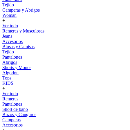
Tejido
Camperas y Abrigos
Woman
+
Ver todo
Remeras y Musculosas
Jeans
Accesorios
Blusas y Camisas
Tejido
Pantalones
Abrigos
Shorts y Monos
Algodón
Tops
KIDS
+
Ver todo
Remeras
Pantalones
Short de baño
Buzos y Canguros
Camperas
Accesorios