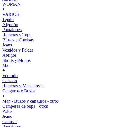
WOMAN
+
VARIOS
Tejido
Algodón
Pantalones
Remeras y Tops
Blusas y Camisas
Jeans
Vestidos y Faldas
Abrigos
Shorts y Monos
Man
+
Ver todo
Calzado
Remeras y Musculosas
Canguros y Buzos
+
Man - Buzos y canguros - otros
Camperas de felpa - otros
Polos
Jeans
Camisas
Pantalones