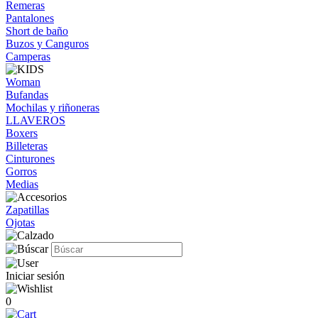
Remeras
Pantalones
Short de baño
Buzos y Canguros
Camperas
Woman
Bufandas
Mochilas y riñoneras
LLAVEROS
Boxers
Billeteras
Cinturones
Gorros
Medias
Zapatillas
Ojotas
Iniciar sesión
0