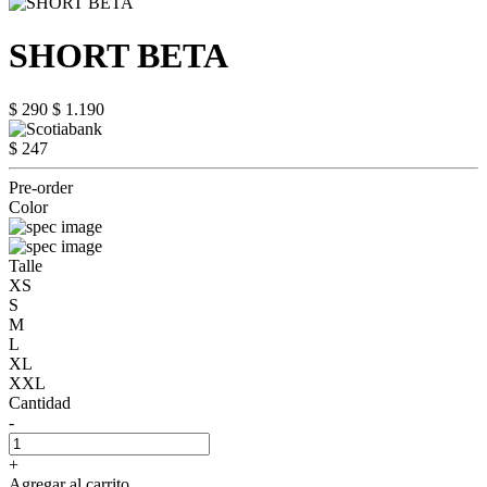
SHORT BETA
$ 290
$ 1.190
$ 247
Pre-order
Color
Talle
XS
S
M
L
XL
XXL
Cantidad
-
+
Agregar al carrito