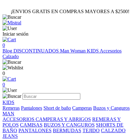
¡ENVIOS GRATIS EN COMPRAS MAYORES A $2500!
Iniciar sesión
0
Blog
DISCONTINUADOS
Man
Woman
KIDS
Accesorios
Calzado
0
0
KIDS
Remeras
Pantalones
Short de baño
Camperas
Buzos y Canguros
MAN
ACCESORIOS
CAMPERAS Y ABRIGOS
REMERAS Y
POLOS
CAMISAS
BUZOS Y CANGUROS
SHORTS DE
BAÑO
PANTALONES
BERMUDAS
TEJIDO
CALZADO
JEANS