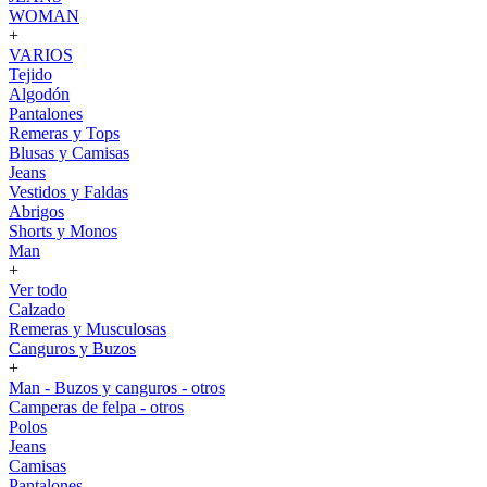
WOMAN
+
VARIOS
Tejido
Algodón
Pantalones
Remeras y Tops
Blusas y Camisas
Jeans
Vestidos y Faldas
Abrigos
Shorts y Monos
Man
+
Ver todo
Calzado
Remeras y Musculosas
Canguros y Buzos
+
Man - Buzos y canguros - otros
Camperas de felpa - otros
Polos
Jeans
Camisas
Pantalones