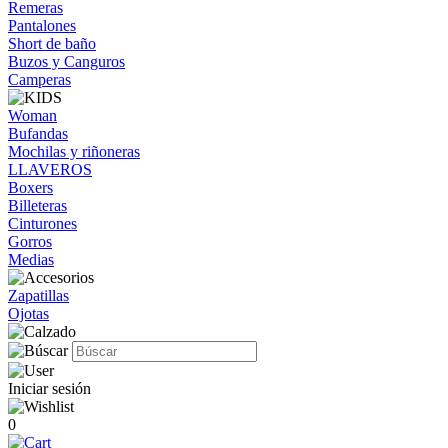
Remeras
Pantalones
Short de baño
Buzos y Canguros
Camperas
Woman
Bufandas
Mochilas y riñoneras
LLAVEROS
Boxers
Billeteras
Cinturones
Gorros
Medias
Zapatillas
Ojotas
Iniciar sesión
0