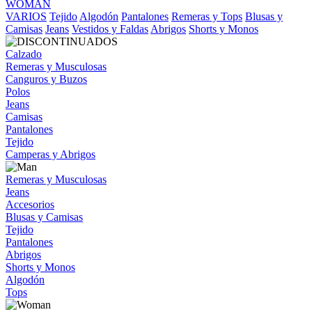
WOMAN
VARIOS
Tejido
Algodón
Pantalones
Remeras y Tops
Blusas y
Camisas
Jeans
Vestidos y Faldas
Abrigos
Shorts y Monos
Calzado
Remeras y Musculosas
Canguros y Buzos
Polos
Jeans
Camisas
Pantalones
Tejido
Camperas y Abrigos
Remeras y Musculosas
Jeans
Accesorios
Blusas y Camisas
Tejido
Pantalones
Abrigos
Shorts y Monos
Algodón
Tops