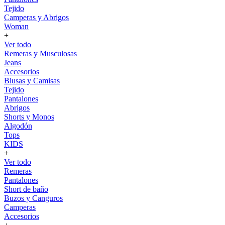
Tejido
Camperas y Abrigos
Woman
+
Ver todo
Remeras y Musculosas
Jeans
Accesorios
Blusas y Camisas
Tejido
Pantalones
Abrigos
Shorts y Monos
Algodón
Tops
KIDS
+
Ver todo
Remeras
Pantalones
Short de baño
Buzos y Canguros
Camperas
Accesorios