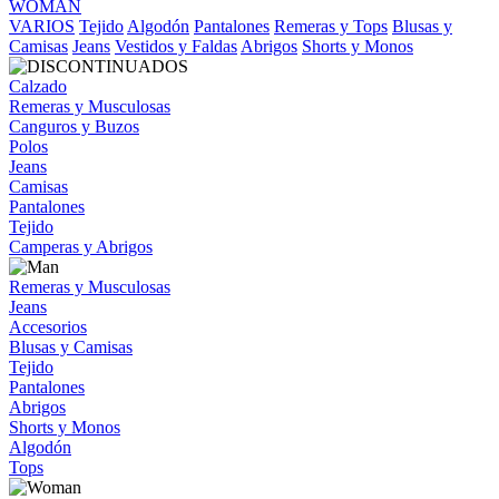
WOMAN
VARIOS
Tejido
Algodón
Pantalones
Remeras y Tops
Blusas y
Camisas
Jeans
Vestidos y Faldas
Abrigos
Shorts y Monos
Calzado
Remeras y Musculosas
Canguros y Buzos
Polos
Jeans
Camisas
Pantalones
Tejido
Camperas y Abrigos
Remeras y Musculosas
Jeans
Accesorios
Blusas y Camisas
Tejido
Pantalones
Abrigos
Shorts y Monos
Algodón
Tops