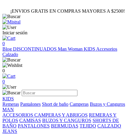
¡ENVIOS GRATIS EN COMPRAS MAYORES A $2500!
Iniciar sesión
0
Blog
DISCONTINUADOS
Man
Woman
KIDS
Accesorios
Calzado
0
0
KIDS
Remeras
Pantalones
Short de baño
Camperas
Buzos y Canguros
MAN
ACCESORIOS
CAMPERAS Y ABRIGOS
REMERAS Y
POLOS
CAMISAS
BUZOS Y CANGUROS
SHORTS DE
BAÑO
PANTALONES
BERMUDAS
TEJIDO
CALZADO
JEANS