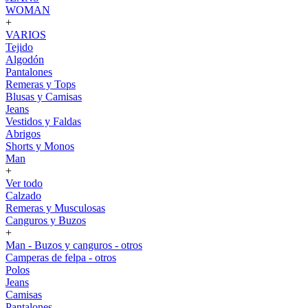
WOMAN
+
VARIOS
Tejido
Algodón
Pantalones
Remeras y Tops
Blusas y Camisas
Jeans
Vestidos y Faldas
Abrigos
Shorts y Monos
Man
+
Ver todo
Calzado
Remeras y Musculosas
Canguros y Buzos
+
Man - Buzos y canguros - otros
Camperas de felpa - otros
Polos
Jeans
Camisas
Pantalones