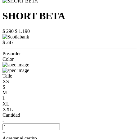
SHORT BETA
$ 290
$ 1.190
$ 247
Pre-order
Color
Talle
XS
S
M
L
XL
XXL
Cantidad
-
+
Agregar al carrito