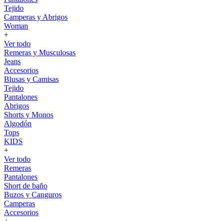
Tejido
Camperas y Abrigos
Woman
+
Ver todo
Remeras y Musculosas
Jeans
Accesorios
Blusas y Camisas
Tejido
Pantalones
Abrigos
Shorts y Monos
Algodón
Tops
KIDS
+
Ver todo
Remeras
Pantalones
Short de baño
Buzos y Canguros
Camperas
Accesorios